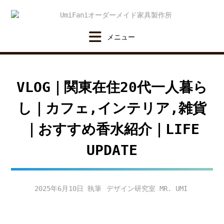
Skip
to
content
VLOG｜関東在住20代一人暮ら
し｜カフェ,インテリア,雑貨
｜おすすめ香水紹介｜LIFE
UPDATE
2025年6月10日
デザイン研究室 MR. UMI