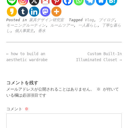
Posted in
家具デザイン研究室
Tagged
Vlog
,
ブイログ
,
モーニングルーティン
,
ルームツアー
,
一人暮らし
,
丁寧な暮ら
し
,
個人事業主
,
香水
Post
←
how to build an
Custom Built-In
navigation
aesthetic wardrobe
Illuminated Closet
→
コメントを残す
メールアドレスが公開されることはありません。
※
が付いて
いる欄は必須項目です
コメント
※