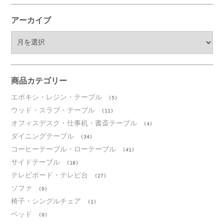
アーカイブ
ア
ー
カ
イ
ブ
商品カテゴリー
エポキシ・レジン・テーブル
(5)
ウッド・スラブ・テーブル
(11)
オフィスデスク・仕事机・書斎テーブル
(4)
ダイニングテーブル
(34)
コーヒーテーブル・ローテーブル
(41)
サイドテーブル
(18)
テレビボード・テレビ台
(27)
ソファ
(0)
椅子・シングルチェア
(1)
ベッド
(0)