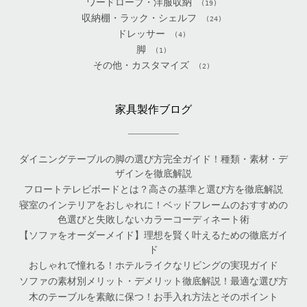
ワードローブ・洋服収納
(19)
収納棚・ラック・シェルフ
(24)
ドレッサー
(4)
脚
(1)
その他・カスタマイズ
(2)
家具製作ブログ
ダイニングテーブルの脚の選び方完全ガイド！種類・素材・デ
ザインを徹底解説
フロートテレビボードとは？高さの基準と選び方を徹底解説
寝室のインテリアをおしゃれに！ベッドフレームのおすすめの
色選びと失敗しないカラーコーディネート術
【ソファをオーダーメイド】理想を賢く叶えるための徹底ガイ
ド
おしゃれで憧れる！ホテルライクなリビングの実現ガイド
ソファの素材別メリット・デメリット徹底解説！最適な選び方
木のテーブルを素敵に保つ！お手入れ方法とそのポイント