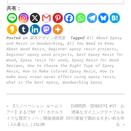
共有：
Posted in
家具デザイン研究室
Tagged
All About Epoxy
and Resin in Woodworking
,
All You Need to Know
About Wood Resin
,
beginner epoxy resin projects
,
beginner epoxy wood projects
,
best Epoxy Resin for
Wood
,
Epoxy resin for wood
,
Epoxy Resin for Wood
Reviews
,
How to Choose the Right Type of Epoxy
Resin
,
How to Make Colored Epoxy Resin
,
How to
make easy ocean waves effect using epoxy resin
,
what is the best epoxy
,
Woodworking Epoxy
Post
←
【リノベーション ルームツ
【UR関西・団地DIY】#15 お
navigation
アー】まるでNY !?｜ホテルラ
洒落なダイニングテーブルを
イクな贅沢リノベ｜開放感抜群
DIY/家族で囲める大きい机を作
｜2人暮らし｜2SLDK
る
→