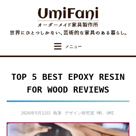
Skip
to
content
TOP 5 BEST EPOXY RESIN
FOR WOOD REVIEWS
2026年5月12日
デザイン研究室 MR. UMI