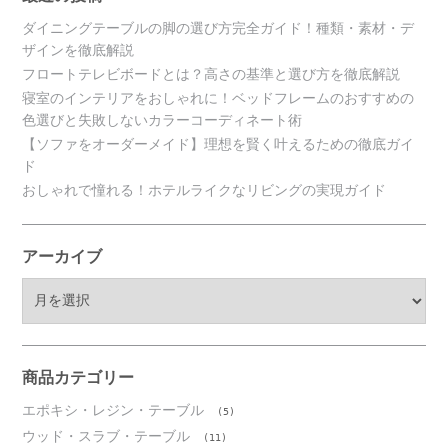
ダイニングテーブルの脚の選び方完全ガイド！種類・素材・デ
ザインを徹底解説
フロートテレビボードとは？高さの基準と選び方を徹底解説
寝室のインテリアをおしゃれに！ベッドフレームのおすすめの
色選びと失敗しないカラーコーディネート術
【ソファをオーダーメイド】理想を賢く叶えるための徹底ガイ
ド
おしゃれで憧れる！ホテルライクなリビングの実現ガイド
アーカイブ
ア
ー
カ
イ
ブ
商品カテゴリー
エポキシ・レジン・テーブル
(5)
ウッド・スラブ・テーブル
(11)