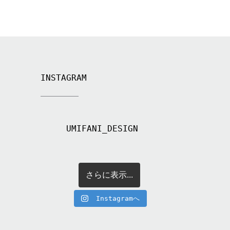
INSTAGRAM
UMIFANI_DESIGN
さらに表示...
Instagramへ