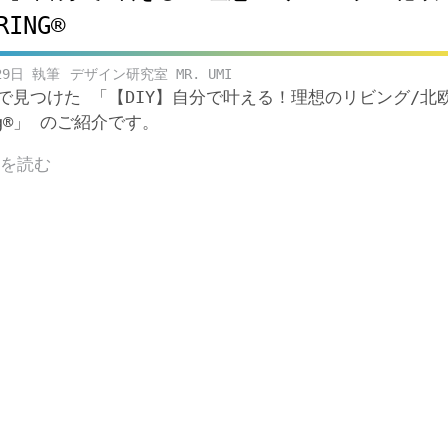
ING®︎
29日
デザイン研究室 MR. UMI
beで見つけた 「【DIY】自分で叶える！理想のリビング/北
ng®︎」 のご紹介です。
きを読む