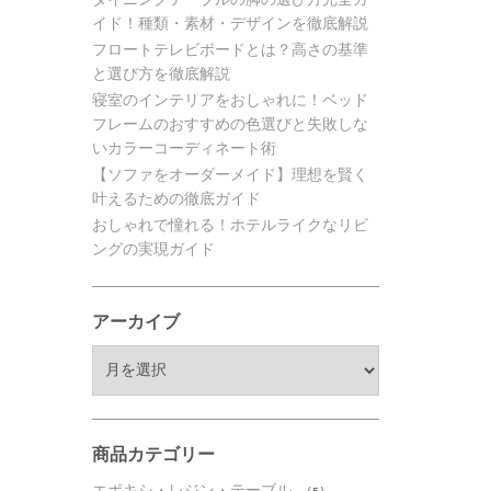
イド！種類・素材・デザインを徹底解説
フロートテレビボードとは？高さの基準
と選び方を徹底解説
寝室のインテリアをおしゃれに！ベッド
フレームのおすすめの色選びと失敗しな
いカラーコーディネート術
【ソファをオーダーメイド】理想を賢く
叶えるための徹底ガイド
おしゃれで憧れる！ホテルライクなリビ
ングの実現ガイド
アーカイブ
ア
ー
カ
イ
ブ
商品カテゴリー
エポキシ・レジン・テーブル