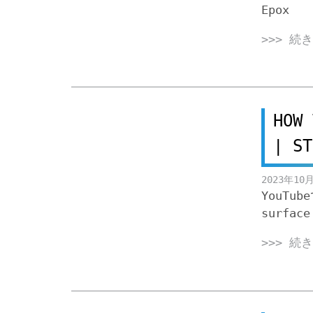
Epox
>>> 続
HOW 
| ST
2023年10
YouTub
surface
>>> 続