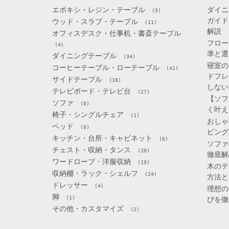
エポキシ・レジン・テーブル
ダイニ
(5)
ガイド
ウッド・スラブ・テーブル
(11)
解説
オフィスデスク・仕事机・書斎テーブル
フロー
(4)
準と選
ダイニングテーブル
(34)
寝室の
コーヒーテーブル・ローテーブル
(41)
ドフレ
サイドテーブル
(18)
しない
テレビボード・テレビ台
(27)
【ソフ
ソファ
(0)
く叶え
椅子・シングルチェア
(1)
おしゃ
ベッド
(0)
ビング
キッチン・台所・キャビネット
(6)
ソファ
チェスト・収納・タンス
(20)
徹底解
ワードローブ・洋服収納
(19)
木のテ
収納棚・ラック・シェルフ
(24)
方法と
ドレッサー
(4)
理想の
脚
(1)
びを徹
その他・カスタマイズ
(2)