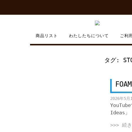
Skip
to
content
商品リスト
わたしたちについて
ご利
タグ:
ST
FOAM
2026年5月
YouTub
Ideas」
>>> 続