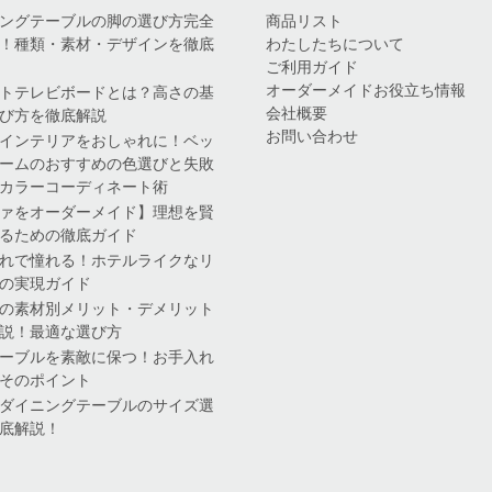
ングテーブルの脚の選び方完全
商品リスト
！種類・素材・デザインを徹底
わたしたちについて
ご利用ガイド
オーダーメイドお役立ち情報
トテレビボードとは？高さの基
会社概要
び方を徹底解説
お問い合わせ
インテリアをおしゃれに！ベッ
ームのおすすめの色選びと失敗
カラーコーディネート術
ァをオーダーメイド】理想を賢
るための徹底ガイド
れで憧れる！ホテルライクなリ
の実現ガイド
の素材別メリット・デメリット
説！最適な選び方
ーブルを素敵に保つ！お手入れ
そのポイント
ダイニングテーブルのサイズ選
底解説！