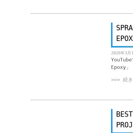
SPRA
EPOX
2026年3月
YouTub
Epoxy」
>>> 続
BEST
PROJ