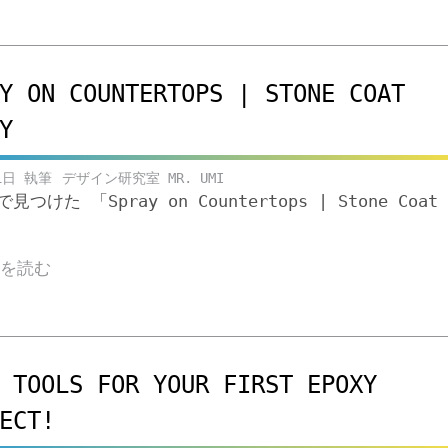
Y ON COUNTERTOPS | STONE COAT
Y
1日
デザイン研究室 MR. UMI
eで見つけた 「Spray on Countertops | Stone Coat
きを読む
 TOOLS FOR YOUR FIRST EPOXY
ECT!