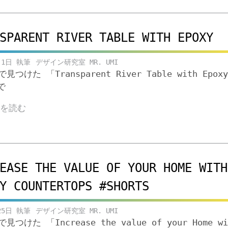
SPARENT RIVER TABLE WITH EPOXY
月1日
デザイン研究室 MR. UMI
eで見つけた 「Transparent River Table with Epox
で
きを読む
EASE THE VALUE OF YOUR HOME WITH
Y COUNTERTOPS #SHORTS
25日
デザイン研究室 MR. UMI
eで見つけた 「Increase the value of your Home wi