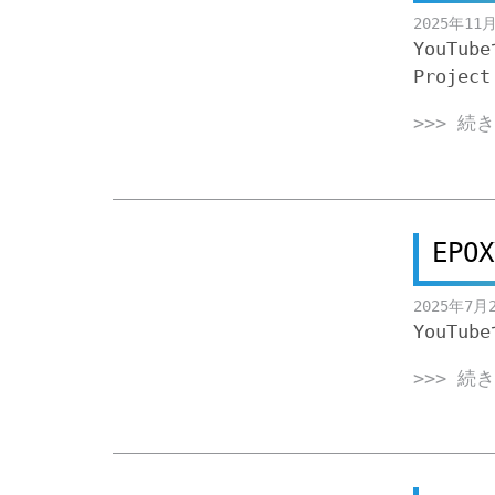
2025年11
YouTub
Projec
>>> 続
EPOX
2025年7月
YouTub
>>> 続