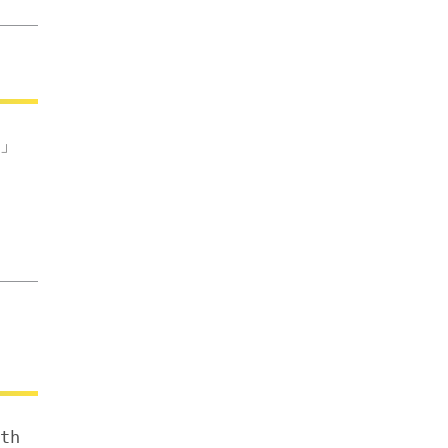
y」
th