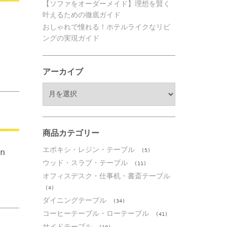
【ソファをオーダーメイド】理想を賢く
叶えるための徹底ガイド
おしゃれで憧れる！ホテルライクなリビ
ングの実現ガイド
アーカイブ
ア
ー
カ
イ
ブ
商品カテゴリー
エポキシ・レジン・テーブル
n
(5)
ウッド・スラブ・テーブル
(11)
オフィスデスク・仕事机・書斎テーブル
(4)
ダイニングテーブル
(34)
コーヒーテーブル・ローテーブル
(41)
サイドテーブル