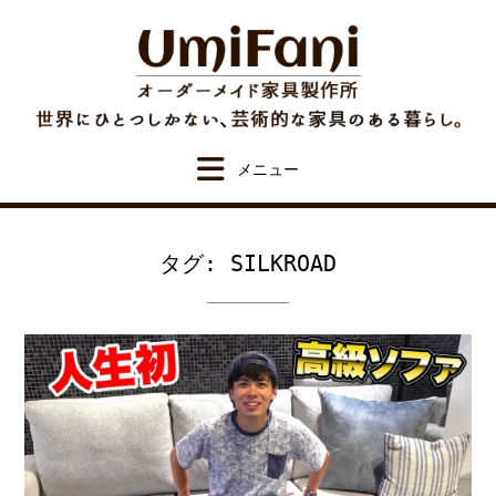
Skip
to
content
タグ:
SILKROAD