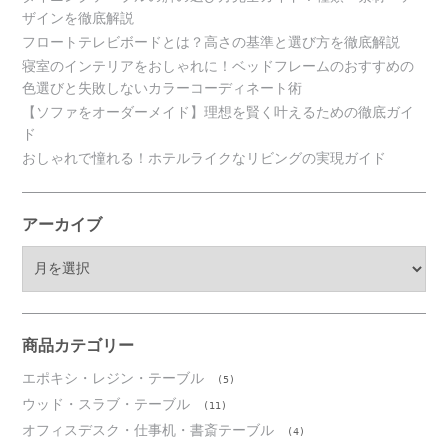
ザインを徹底解説
フロートテレビボードとは？高さの基準と選び方を徹底解説
寝室のインテリアをおしゃれに！ベッドフレームのおすすめの
色選びと失敗しないカラーコーディネート術
【ソファをオーダーメイド】理想を賢く叶えるための徹底ガイ
ド
おしゃれで憧れる！ホテルライクなリビングの実現ガイド
アーカイブ
ア
ー
カ
イ
ブ
商品カテゴリー
エポキシ・レジン・テーブル
(5)
ウッド・スラブ・テーブル
(11)
オフィスデスク・仕事机・書斎テーブル
(4)