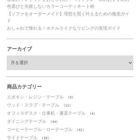
色選びと失敗しないカラーコーディネート術
【ソファをオーダーメイド】理想を賢く叶えるための徹底ガイ
ド
おしゃれで憧れる！ホテルライクなリビングの実現ガイド
アーカイブ
ア
ー
カ
イ
ブ
商品カテゴリー
エポキシ・レジン・テーブル
(5)
ウッド・スラブ・テーブル
(11)
オフィスデスク・仕事机・書斎テーブル
(4)
ダイニングテーブル
(34)
コーヒーテーブル・ローテーブル
(41)
サイドテーブル
(18)