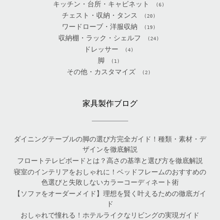
キッチン・台所・キャビネット
(6)
チェスト・収納・タンス
(20)
ワードローブ・洋服収納
(19)
収納棚・ラック・シェルフ
(24)
ドレッサー
(4)
脚
(1)
その他・カスタマイズ
(2)
家具製作ブログ
ダイニングテーブルの脚の選び方完全ガイド！種類・素材・デ
ザインを徹底解説
フロートテレビボードとは？高さの基準と選び方を徹底解説
寝室のインテリアをおしゃれに！ベッドフレームのおすすめの
色選びと失敗しないカラーコーディネート術
【ソファをオーダーメイド】理想を賢く叶えるための徹底ガイ
ド
おしゃれで憧れる！ホテルライクなリビングの実現ガイド