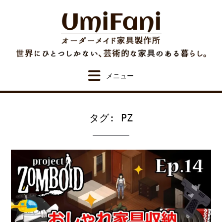
Skip
to
content
タグ:
PZ