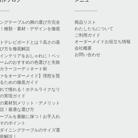
ングテーブルの脚の選び方完全
商品リスト
！種類・素材・デザインを徹底
わたしたちについて
ご利用ガイド
オーダーメイドお役立ち情報
トテレビボードとは？高さの基
会社概要
び方を徹底解説
お問い合わせ
インテリアをおしゃれに！ベッ
ームのおすすめの色選びと失敗
カラーコーディネート術
ァをオーダーメイド】理想を賢
るための徹底ガイド
れで憧れる！ホテルライクなリ
の実現ガイド
の素材別メリット・デメリット
説！最適な選び方
ーブルを素敵に保つ！お手入れ
そのポイント
ダイニングテーブルのサイズ選
底解説！