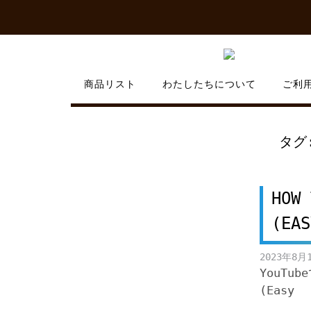
Skip
to
content
商品リスト
わたしたちについて
ご利
タグ
HOW 
(EAS
2023年8月
YouTub
(Easy