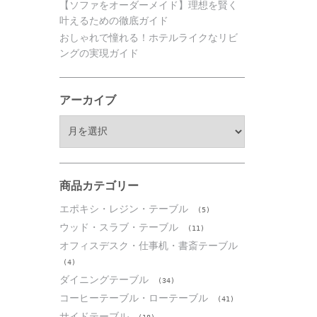
【ソファをオーダーメイド】理想を賢く
叶えるための徹底ガイド
おしゃれで憧れる！ホテルライクなリビ
ングの実現ガイド
アーカイブ
ア
ー
カ
イ
ブ
商品カテゴリー
エポキシ・レジン・テーブル
(5)
ウッド・スラブ・テーブル
(11)
オフィスデスク・仕事机・書斎テーブル
(4)
ダイニングテーブル
(34)
コーヒーテーブル・ローテーブル
(41)
サイドテーブル