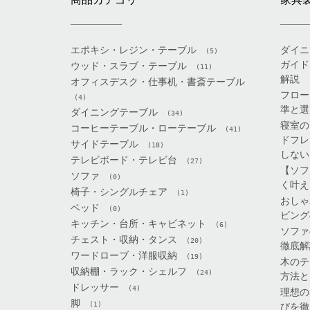
エポキシ・レジン・テーブル
ダイニ
(5)
ガイド
ウッド・スラブ・テーブル
(11)
解説
オフィスデスク・仕事机・書斎テーブル
フロー
(4)
準と選
ダイニングテーブル
(34)
寝室の
コーヒーテーブル・ローテーブル
(41)
ドフレ
サイドテーブル
(18)
しない
テレビボード・テレビ台
(27)
【ソフ
ソファ
(0)
く叶え
椅子・シングルチェア
(1)
おしゃ
ベッド
(0)
ビング
キッチン・台所・キャビネット
(6)
ソファ
チェスト・収納・タンス
(20)
徹底解
ワードローブ・洋服収納
(19)
木のテ
収納棚・ラック・シェルフ
(24)
方法と
ドレッサー
(4)
理想の
脚
(1)
びを徹