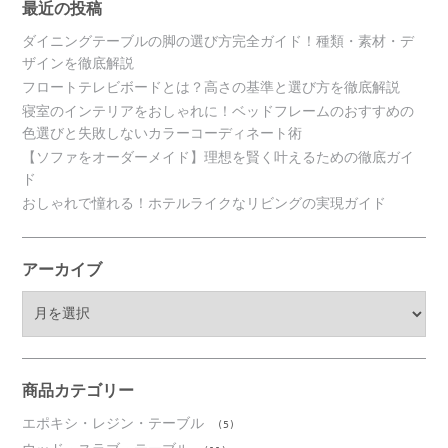
最近の投稿
ダイニングテーブルの脚の選び方完全ガイド！種類・素材・デ
ザインを徹底解説
フロートテレビボードとは？高さの基準と選び方を徹底解説
寝室のインテリアをおしゃれに！ベッドフレームのおすすめの
色選びと失敗しないカラーコーディネート術
【ソファをオーダーメイド】理想を賢く叶えるための徹底ガイ
ド
おしゃれで憧れる！ホテルライクなリビングの実現ガイド
アーカイブ
ア
ー
カ
イ
ブ
商品カテゴリー
エポキシ・レジン・テーブル
(5)