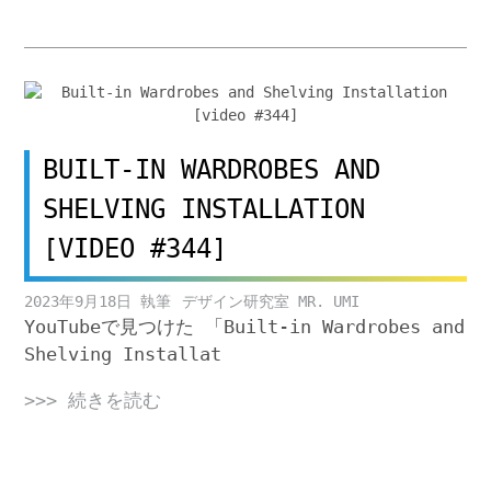
BUILT-IN WARDROBES AND
SHELVING INSTALLATION
[VIDEO #344]
2023年9月18日
デザイン研究室 MR. UMI
YouTubeで見つけた 「Built-in Wardrobes and
Shelving Installat
>>> 続きを読む