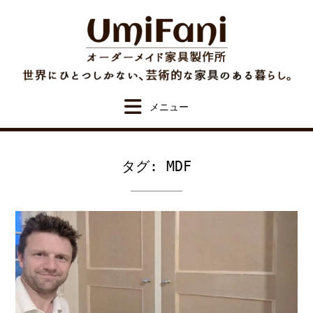
Skip
to
content
タグ:
MDF