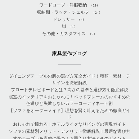
ワードローブ・洋服収納
(19)
収納棚・ラック・シェルフ
(24)
ドレッサー
(4)
脚
(1)
その他・カスタマイズ
(2)
家具製作ブログ
ダイニングテーブルの脚の選び方完全ガイド！種類・素材・デ
ザインを徹底解説
フロートテレビボードとは？高さの基準と選び方を徹底解説
寝室のインテリアをおしゃれに！ベッドフレームのおすすめの
色選びと失敗しないカラーコーディネート術
【ソファをオーダーメイド】理想を賢く叶えるための徹底ガイ
ド
おしゃれで憧れる！ホテルライクなリビングの実現ガイド
ソファの素材別メリット・デメリット徹底解説！最適な選び方
木のテーブルを素敵に保つ！お手入れ方法とそのポイント