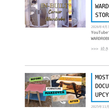
WARD
STOR
2026年4月
YouTub
WARDROB
>>> 続
MOST
DOCU
UPCY
2025年11