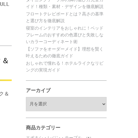
ULL
イド！種類・素材・デザインを徹底解説
フロートテレビボードとは？高さの基準
と選び方を徹底解説
寝室のインテリアをおしゃれに！ベッド
フレームのおすすめの色選びと失敗しな
いカラーコーディネート術
【ソファをオーダーメイド】理想を賢く
叶えるための徹底ガイド
ク＆
おしゃれで憧れる！ホテルライクなリビ
ングの実現ガイド
アーカイブ
イク＆
ア
ー
カ
イ
ブ
商品カテゴリー
エポキシ・レジン・テーブル