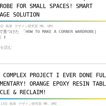
ROBE FOR SMALL SPACES! SMART
AGE SOLUTION
3日
デザイン研究室 MR. UMI
eで見つけた 「HOW TO MAKE A CORNER WARDROBE|
E F
きを読む
 COMPLEX PROJECT I EVER DONE FUL
MENTARY! ORANGE EPOXY RESIN TABL
CLE & RECLAIM!
月13日
デザイン研究室 MR. UMI