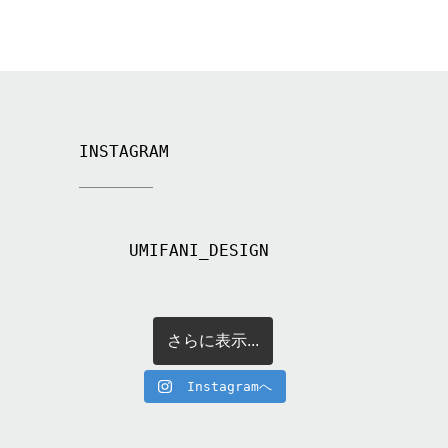
INSTAGRAM
UMIFANI_DESIGN
さらに表示...
Instagramへ