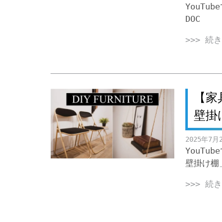
YouTub
DOC
>>> 続
【家
壁掛
2025年7月
YouT
壁掛け棚
>>> 続