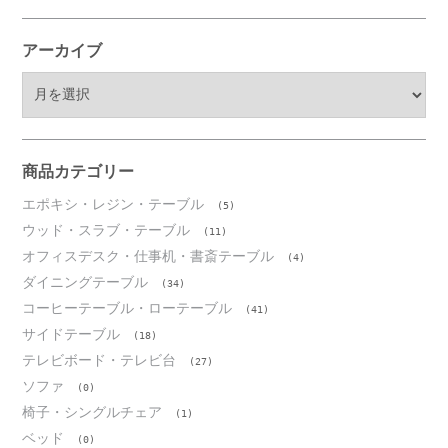
アーカイブ
ア
ー
カ
イ
ブ
商品カテゴリー
エポキシ・レジン・テーブル
(5)
ウッド・スラブ・テーブル
(11)
オフィスデスク・仕事机・書斎テーブル
(4)
ダイニングテーブル
(34)
コーヒーテーブル・ローテーブル
(41)
サイドテーブル
(18)
テレビボード・テレビ台
(27)
ソファ
(0)
椅子・シングルチェア
(1)
ベッド
(0)