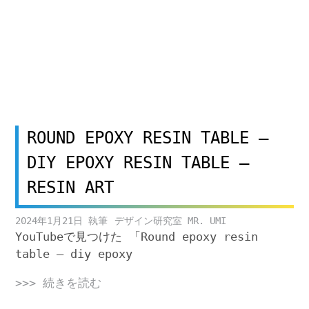
ROUND EPOXY RESIN TABLE –
DIY EPOXY RESIN TABLE –
RESIN ART
2024年1月21日
デザイン研究室 MR. UMI
YouTubeで見つけた 「Round epoxy resin
table – diy epoxy
>>> 続きを読む