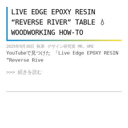
LIVE EDGE EPOXY RESIN
“REVERSE RIVER” TABLE 💧
WOODWORKING HOW-TO
2025年9月30日
デザイン研究室 MR. UMI
YouTubeで見つけた 「Live Edge EPOXY RESIN
“Reverse Rive
>>> 続きを読む