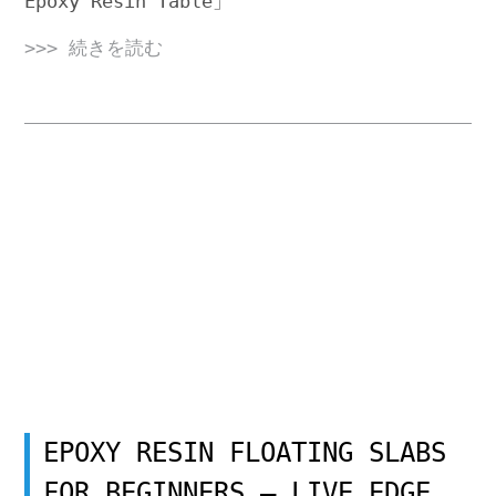
Epoxy Resin Table」
>>> 続きを読む
EPOXY RESIN FLOATING SLABS
FOR BEGINNERS – LIVE EDGE