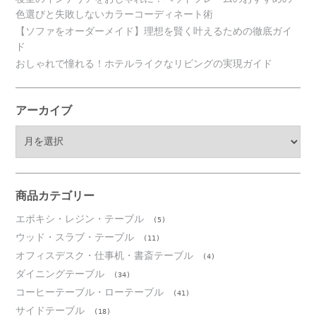
色選びと失敗しないカラーコーディネート術
【ソファをオーダーメイド】理想を賢く叶えるための徹底ガイ
ド
おしゃれで憧れる！ホテルライクなリビングの実現ガイド
アーカイブ
ア
ー
カ
イ
ブ
商品カテゴリー
エポキシ・レジン・テーブル
(5)
ウッド・スラブ・テーブル
(11)
オフィスデスク・仕事机・書斎テーブル
(4)
ダイニングテーブル
(34)
コーヒーテーブル・ローテーブル
(41)
サイドテーブル
(18)