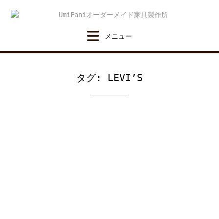
Skip
to
content
タグ:
LEVI’S