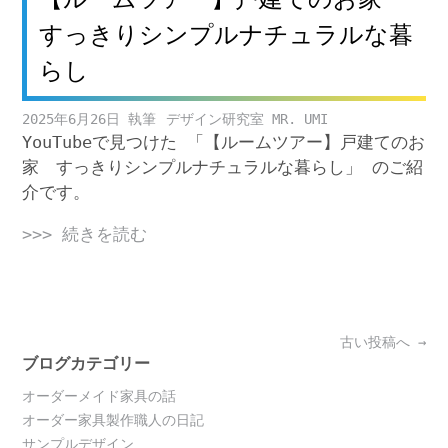
すっきりシンプルナチュラルな暮
らし
2025年6月26日
デザイン研究室 MR. UMI
YouTubeで見つけた 「【ルームツアー】戸建てのお
家 すっきりシンプルナチュラルな暮らし」 のご紹
介です。
>>> 続きを読む
Posts
古い投稿へ
→
navigation
ブログカテゴリー
オーダーメイド家具の話
オーダー家具製作職人の日記
サンプルデザイン