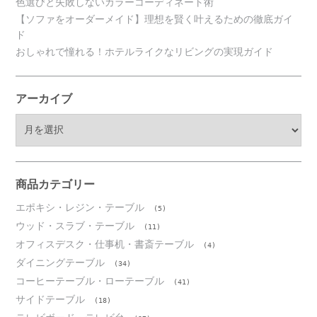
色選びと失敗しないカラーコーディネート術
【ソファをオーダーメイド】理想を賢く叶えるための徹底ガイ
ド
おしゃれで憧れる！ホテルライクなリビングの実現ガイド
アーカイブ
ア
ー
カ
イ
ブ
商品カテゴリー
エポキシ・レジン・テーブル
(5)
ウッド・スラブ・テーブル
(11)
オフィスデスク・仕事机・書斎テーブル
(4)
ダイニングテーブル
(34)
コーヒーテーブル・ローテーブル
(41)
サイドテーブル
(18)