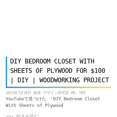
DIY BEDROOM CLOSET WITH
SHEETS OF PLYWOOD FOR $100
| DIY | WOODWORKING PROJECT
2023年7月26日
デザイン研究室 MR. UMI
YouTubeで見つけた 「DIY Bedroom Closet
With Sheets of Plywood
>>> 続きを読む