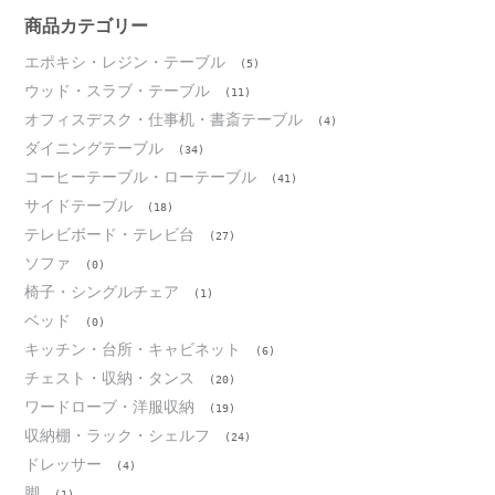
ブ
商品カテゴリー
エポキシ・レジン・テーブル
(5)
ウッド・スラブ・テーブル
(11)
オフィスデスク・仕事机・書斎テーブル
(4)
ダイニングテーブル
(34)
コーヒーテーブル・ローテーブル
(41)
サイドテーブル
(18)
テレビボード・テレビ台
(27)
ソファ
(0)
椅子・シングルチェア
(1)
ベッド
(0)
キッチン・台所・キャビネット
(6)
チェスト・収納・タンス
(20)
ワードローブ・洋服収納
(19)
収納棚・ラック・シェルフ
(24)
ドレッサー
(4)
脚
(1)