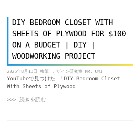
DIY BEDROOM CLOSET WITH
SHEETS OF PLYWOOD FOR $100
ON A BUDGET | DIY |
WOODWORKING PROJECT
2025年8月11日
デザイン研究室 MR. UMI
YouTubeで見つけた 「DIY Bedroom Closet
With Sheets of Plywood
>>> 続きを読む