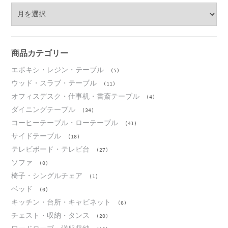
ア
ー
カ
イ
ブ
商品カテゴリー
エポキシ・レジン・テーブル
(5)
ウッド・スラブ・テーブル
(11)
オフィスデスク・仕事机・書斎テーブル
(4)
ダイニングテーブル
(34)
コーヒーテーブル・ローテーブル
(41)
サイドテーブル
(18)
テレビボード・テレビ台
(27)
ソファ
(0)
椅子・シングルチェア
(1)
ベッド
(0)
キッチン・台所・キャビネット
(6)
チェスト・収納・タンス
(20)