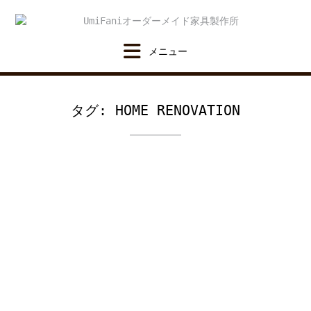
Skip
to
content
タグ:
HOME RENOVATION