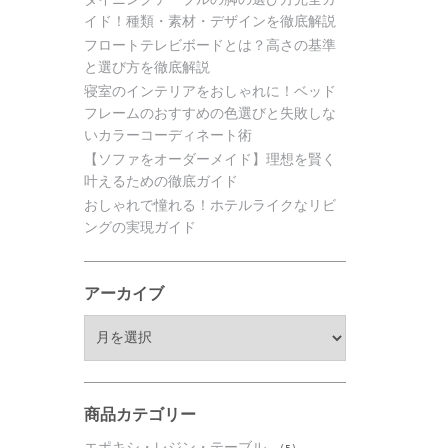
イド！種類・素材・デザインを徹底解説
フロートテレビボードとは？高さの基準
と選び方を徹底解説
寝室のインテリアをおしゃれに！ベッド
フレームのおすすめの色選びと失敗しな
いカラーコーディネート術
【ソファをオーダーメイド】理想を賢く
叶えるための徹底ガイド
おしゃれで憧れる！ホテルライクなリビ
ングの実現ガイド
アーカイブ
ア
ー
カ
イ
ブ
商品カテゴリー
エポキシ・レジン・テーブル