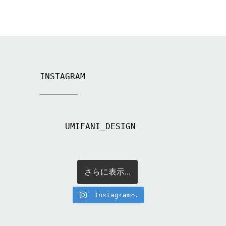
INSTAGRAM
UMIFANI_DESIGN
さらに表示...
Instagramへ