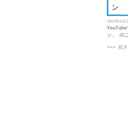
ン
2023年6月
YouT
ン」 の
>>> 続