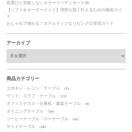
色選びと失敗しないカラーコーディネート術
【ソファをオーダーメイド】理想を賢く叶えるための徹底ガイ
ド
おしゃれで憧れる！ホテルライクなリビングの実現ガイド
アーカイブ
ア
ー
カ
イ
ブ
商品カテゴリー
エポキシ・レジン・テーブル
(5)
ウッド・スラブ・テーブル
(11)
オフィスデスク・仕事机・書斎テーブル
(4)
ダイニングテーブル
(34)
コーヒーテーブル・ローテーブル
(41)
サイドテーブル
(18)