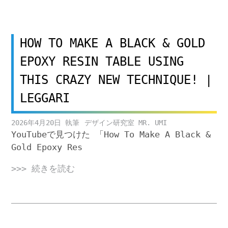
HOW TO MAKE A BLACK & GOLD
EPOXY RESIN TABLE USING
THIS CRAZY NEW TECHNIQUE! |
LEGGARI
2026年4月20日
デザイン研究室 MR. UMI
YouTubeで見つけた 「How To Make A Black &
Gold Epoxy Res
>>> 続きを読む