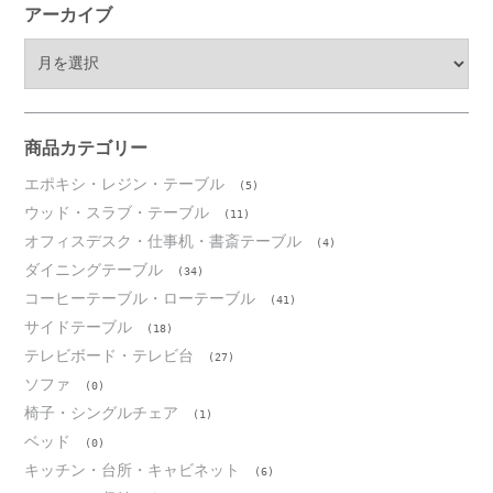
アーカイブ
ア
ー
カ
イ
ブ
商品カテゴリー
エポキシ・レジン・テーブル
(5)
ウッド・スラブ・テーブル
(11)
オフィスデスク・仕事机・書斎テーブル
(4)
ダイニングテーブル
(34)
コーヒーテーブル・ローテーブル
(41)
サイドテーブル
(18)
テレビボード・テレビ台
(27)
ソファ
(0)
椅子・シングルチェア
(1)
ベッド
(0)
キッチン・台所・キャビネット
(6)