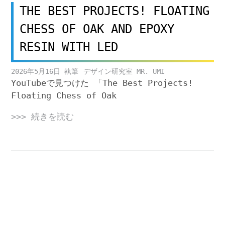
THE BEST PROJECTS! FLOATING
CHESS OF OAK AND EPOXY
RESIN WITH LED
2026年5月16日
デザイン研究室 MR. UMI
YouTubeで見つけた 「The Best Projects!
Floating Chess of Oak
>>> 続きを読む