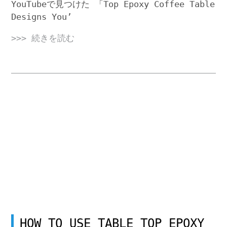
YouTubeで見つけた 「Top Epoxy Coffee Table
Designs You’
>>> 続きを読む
HOW TO USE TABLE TOP EPOXY