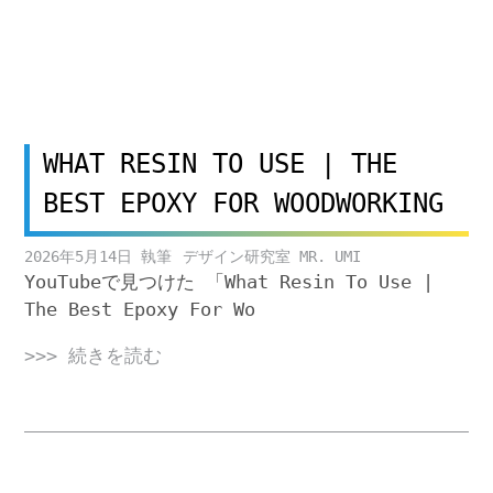
WHAT RESIN TO USE | THE
BEST EPOXY FOR WOODWORKING
2026年5月14日
デザイン研究室 MR. UMI
YouTubeで見つけた 「What Resin To Use |
The Best Epoxy For Wo
>>> 続きを読む