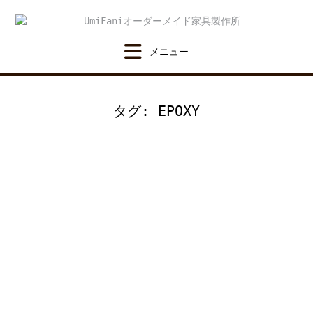
Skip
to
content
タグ:
EPOXY