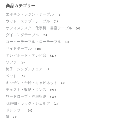
ブ
商品カテゴリー
エポキシ・レジン・テーブル
(5)
ウッド・スラブ・テーブル
(11)
オフィスデスク・仕事机・書斎テーブル
(4)
ダイニングテーブル
(34)
コーヒーテーブル・ローテーブル
(41)
サイドテーブル
(18)
テレビボード・テレビ台
(27)
ソファ
(0)
椅子・シングルチェア
(1)
ベッド
(0)
キッチン・台所・キャビネット
(6)
チェスト・収納・タンス
(20)
ワードローブ・洋服収納
(19)
収納棚・ラック・シェルフ
(24)
ドレッサー
(4)
脚
(1)