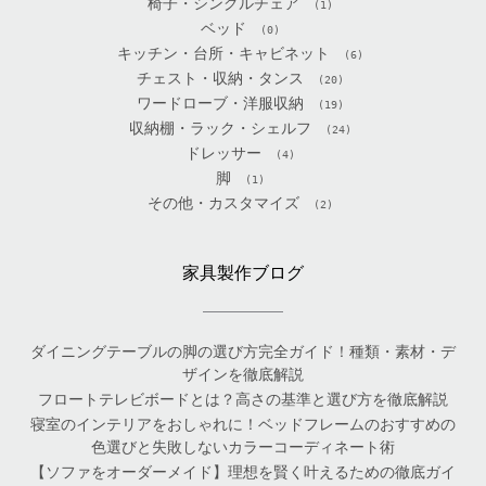
椅子・シングルチェア
(1)
ベッド
(0)
キッチン・台所・キャビネット
(6)
チェスト・収納・タンス
(20)
ワードローブ・洋服収納
(19)
収納棚・ラック・シェルフ
(24)
ドレッサー
(4)
脚
(1)
その他・カスタマイズ
(2)
家具製作ブログ
ダイニングテーブルの脚の選び方完全ガイド！種類・素材・デ
ザインを徹底解説
フロートテレビボードとは？高さの基準と選び方を徹底解説
寝室のインテリアをおしゃれに！ベッドフレームのおすすめの
色選びと失敗しないカラーコーディネート術
【ソファをオーダーメイド】理想を賢く叶えるための徹底ガイ