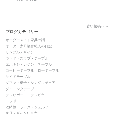
Posts
古い投稿へ
→
navigation
ブログカテゴリー
オーダーメイド家具の話
オーダー家具製作職人の日記
サンプルデザイン
ウッド・スラブ・テーブル
エポキシ・レジン・テーブル
コーヒーテーブル・ローテーブル
サイドテーブル
ソファ・椅子・シングルチェア
ダイニングテーブル
テレビボード・テレビ台
ベッド
収納棚・ラック・シェルフ
家具デザイン研究室