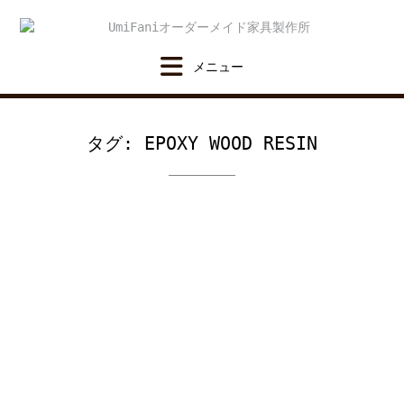
Skip
to
content
タグ:
EPOXY WOOD RESIN