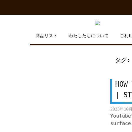
Skip
to
content
商品リスト
わたしたちについて
ご利
タグ
HOW 
| ST
2023年10
YouTub
surface