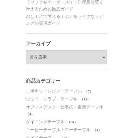
【ソファをオーダーメイド】理想を賢く
叶えるための徹底ガイド
おしゃれで憧れる！ホテルライクなリビ
ングの実現ガイド
アーカイブ
ア
ー
カ
イ
ブ
商品カテゴリー
エポキシ・レジン・テーブル
(5)
ウッド・スラブ・テーブル
(11)
オフィスデスク・仕事机・書斎テーブル
(4)
ダイニングテーブル
(34)
コーヒーテーブル・ローテーブル
(41)
サイドテーブル