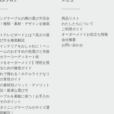
ングテーブルの脚の選び方完全
商品リスト
！種類・素材・デザインを徹底
わたしたちについて
ご利用ガイド
オーダーメイドお役立ち情報
トテレビボードとは？高さの基
会社概要
び方を徹底解説
お問い合わせ
インテリアをおしゃれに！ベッ
ームのおすすめの色選びと失敗
カラーコーディネート術
ァをオーダーメイド】理想を賢
るための徹底ガイド
れで憧れる！ホテルライクなリ
の実現ガイド
の素材別メリット・デメリット
説！最適な選び方
ーブルを素敵に保つ！お手入れ
そのポイント
ダイニングテーブルのサイズ選
底解説！