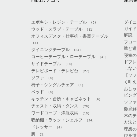
エポキシ・レジン・テーブル
ダイニ
(5)
ガイド
ウッド・スラブ・テーブル
(11)
解説
オフィスデスク・仕事机・書斎テーブル
フロー
(4)
準と選
ダイニングテーブル
(34)
寝室の
コーヒーテーブル・ローテーブル
(41)
ドフレ
サイドテーブル
(18)
しない
テレビボード・テレビ台
(27)
【ソフ
ソファ
(0)
く叶え
椅子・シングルチェア
(1)
おしゃ
ベッド
(0)
ビング
キッチン・台所・キャビネット
(6)
ソファ
チェスト・収納・タンス
(20)
徹底解
ワードローブ・洋服収納
(19)
木のテ
収納棚・ラック・シェルフ
(24)
方法と
ドレッサー
(4)
理想の
脚
(1)
びを徹