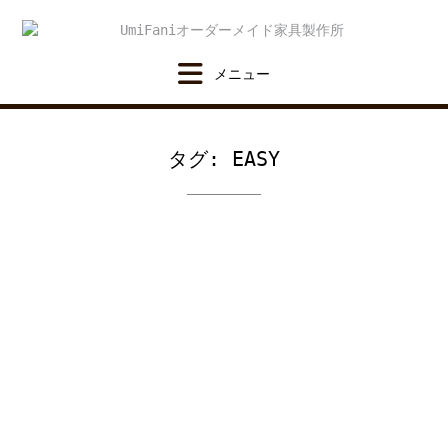
Skip
to
content
タグ:
EASY