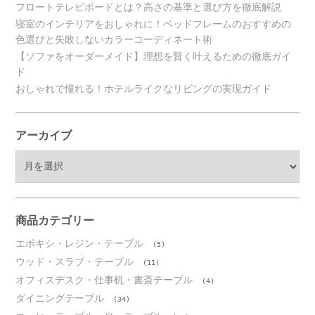
フロートテレビボードとは？高さの基準と選び方を徹底解説
寝室のインテリアをおしゃれに！ベッドフレームのおすすめの
色選びと失敗しないカラーコーディネート術
【ソファをオーダーメイド】理想を賢く叶えるための徹底ガイ
ド
おしゃれで憧れる！ホテルライクなリビングの実現ガイド
アーカイブ
ア
ー
カ
イ
ブ
商品カテゴリー
エポキシ・レジン・テーブル
(5)
ウッド・スラブ・テーブル
(11)
オフィスデスク・仕事机・書斎テーブル
(4)
ダイニングテーブル
(34)