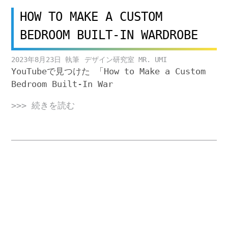
HOW TO MAKE A CUSTOM
BEDROOM BUILT-IN WARDROBE
2023年8月23日
デザイン研究室 MR. UMI
YouTubeで見つけた 「How to Make a Custom
Bedroom Built-In War
>>> 続きを読む