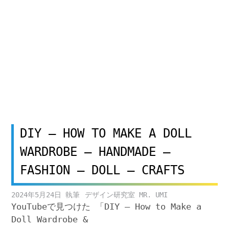
DIY – HOW TO MAKE A DOLL
WARDROBE – HANDMADE –
FASHION – DOLL – CRAFTS
2024年5月24日
デザイン研究室 MR. UMI
YouTubeで見つけた 「DIY – How to Make a
Doll Wardrobe &