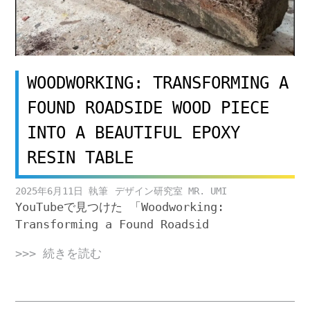
WOODWORKING: TRANSFORMING A
FOUND ROADSIDE WOOD PIECE
INTO A BEAUTIFUL EPOXY
RESIN TABLE
2025年6月11日
デザイン研究室 MR. UMI
YouTubeで見つけた 「Woodworking:
Transforming a Found Roadsid
>>> 続きを読む