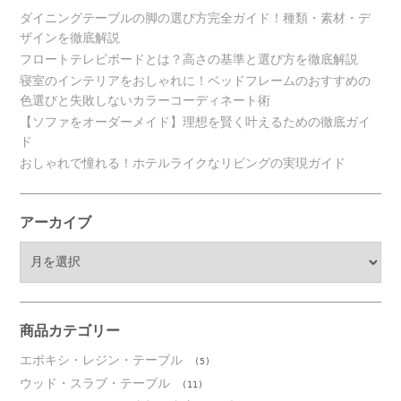
ダイニングテーブルの脚の選び方完全ガイド！種類・素材・デ
ザインを徹底解説
フロートテレビボードとは？高さの基準と選び方を徹底解説
寝室のインテリアをおしゃれに！ベッドフレームのおすすめの
色選びと失敗しないカラーコーディネート術
【ソファをオーダーメイド】理想を賢く叶えるための徹底ガイ
ド
おしゃれで憧れる！ホテルライクなリビングの実現ガイド
アーカイブ
ア
ー
カ
イ
ブ
商品カテゴリー
エポキシ・レジン・テーブル
(5)
ウッド・スラブ・テーブル
(11)