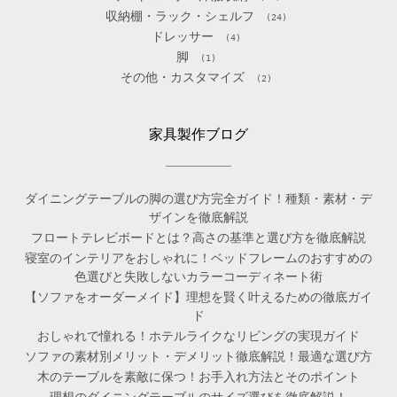
収納棚・ラック・シェルフ
(24)
ドレッサー
(4)
脚
(1)
その他・カスタマイズ
(2)
家具製作ブログ
ダイニングテーブルの脚の選び方完全ガイド！種類・素材・デ
ザインを徹底解説
フロートテレビボードとは？高さの基準と選び方を徹底解説
寝室のインテリアをおしゃれに！ベッドフレームのおすすめの
色選びと失敗しないカラーコーディネート術
【ソファをオーダーメイド】理想を賢く叶えるための徹底ガイ
ド
おしゃれで憧れる！ホテルライクなリビングの実現ガイド
ソファの素材別メリット・デメリット徹底解説！最適な選び方
木のテーブルを素敵に保つ！お手入れ方法とそのポイント
理想のダイニングテーブルのサイズ選びを徹底解説！