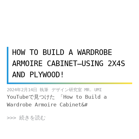
HOW TO BUILD A WARDROBE
ARMOIRE CABINET–USING 2X4S
AND PLYWOOD!
2024年2月14日
デザイン研究室 MR. UMI
YouTubeで見つけた 「How to Build a
Wardrobe Armoire Cabinet&#
>>> 続きを読む