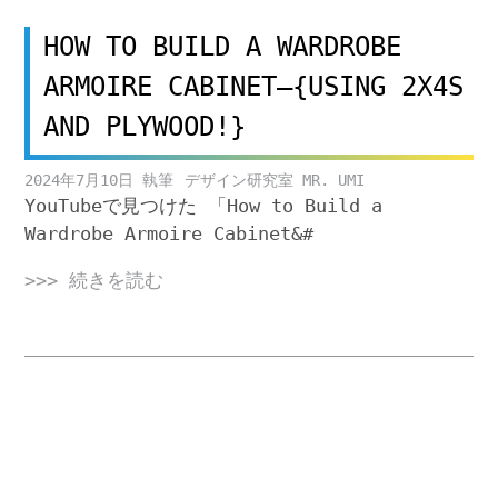
HOW TO BUILD A WARDROBE
ARMOIRE CABINET–{USING 2X4S
AND PLYWOOD!}
2024年7月10日
デザイン研究室 MR. UMI
YouTubeで見つけた 「How to Build a
Wardrobe Armoire Cabinet&#
>>> 続きを読む