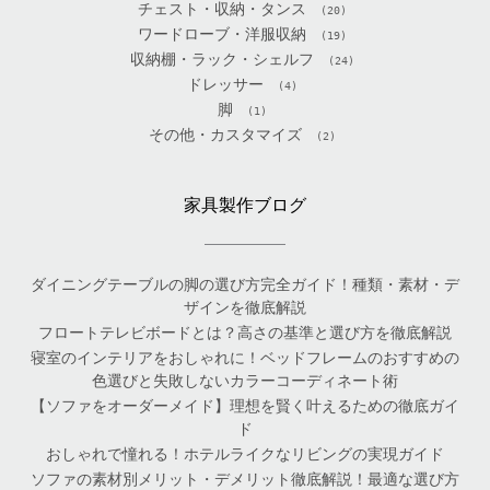
チェスト・収納・タンス
(20)
ワードローブ・洋服収納
(19)
収納棚・ラック・シェルフ
(24)
ドレッサー
(4)
脚
(1)
その他・カスタマイズ
(2)
家具製作ブログ
ダイニングテーブルの脚の選び方完全ガイド！種類・素材・デ
ザインを徹底解説
フロートテレビボードとは？高さの基準と選び方を徹底解説
寝室のインテリアをおしゃれに！ベッドフレームのおすすめの
色選びと失敗しないカラーコーディネート術
【ソファをオーダーメイド】理想を賢く叶えるための徹底ガイ
ド
おしゃれで憧れる！ホテルライクなリビングの実現ガイド
ソファの素材別メリット・デメリット徹底解説！最適な選び方