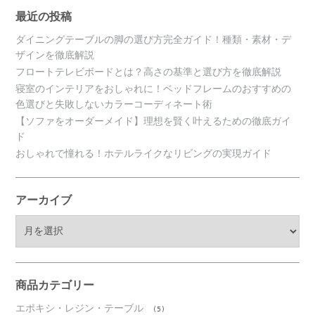
最近の投稿
ダイニングテーブルの脚の選び方完全ガイド！種類・素材・デ
ザインを徹底解説
フロートテレビボードとは？高さの基準と選び方を徹底解説
寝室のインテリアをおしゃれに！ベッドフレームのおすすめの
色選びと失敗しないカラーコーディネート術
【ソファをオーダーメイド】理想を賢く叶えるための徹底ガイ
ド
おしゃれで憧れる！ホテルライクなリビングの実現ガイド
アーカイブ
ア
ー
カ
イ
ブ
商品カテゴリー
エポキシ・レジン・テーブル
(5)