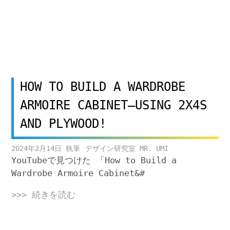
HOW TO BUILD A WARDROBE
ARMOIRE CABINET–USING 2X4S
AND PLYWOOD!
2024年2月14日
デザイン研究室 MR. UMI
YouTubeで見つけた 「How to Build a
Wardrobe Armoire Cabinet&#
>>> 続きを読む