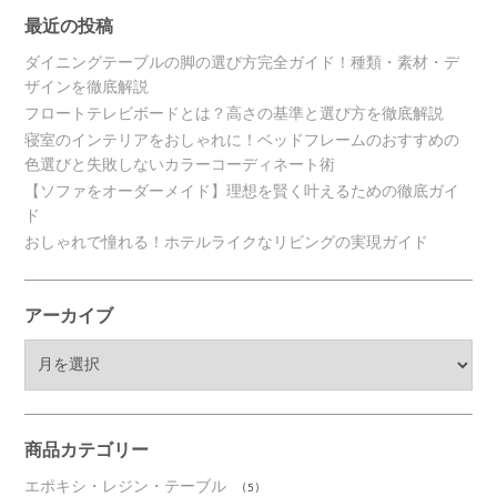
最近の投稿
ダイニングテーブルの脚の選び方完全ガイド！種類・素材・デ
ザインを徹底解説
フロートテレビボードとは？高さの基準と選び方を徹底解説
寝室のインテリアをおしゃれに！ベッドフレームのおすすめの
色選びと失敗しないカラーコーディネート術
【ソファをオーダーメイド】理想を賢く叶えるための徹底ガイ
ド
おしゃれで憧れる！ホテルライクなリビングの実現ガイド
アーカイブ
ア
ー
カ
イ
ブ
商品カテゴリー
エポキシ・レジン・テーブル
(5)