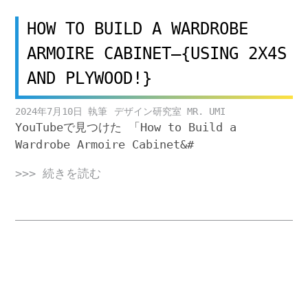
HOW TO BUILD A WARDROBE
ARMOIRE CABINET–{USING 2X4S
AND PLYWOOD!}
2024年7月10日
デザイン研究室 MR. UMI
YouTubeで見つけた 「How to Build a
Wardrobe Armoire Cabinet&#
>>> 続きを読む