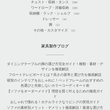
チェスト・収納・タンス
(20)
ワードローブ・洋服収納
(19)
収納棚・ラック・シェルフ
(24)
ドレッサー
(4)
脚
(1)
その他・カスタマイズ
(2)
家具製作ブログ
ダイニングテーブルの脚の選び方完全ガイド！種類・素材・デ
ザインを徹底解説
フロートテレビボードとは？高さの基準と選び方を徹底解説
寝室のインテリアをおしゃれに！ベッドフレームのおすすめの
色選びと失敗しないカラーコーディネート術
【ソファをオーダーメイド】理想を賢く叶えるための徹底ガイ
ド
おしゃれで憧れる！ホテルライクなリビングの実現ガイド
ソファの素材別メリット・デメリット徹底解説！最適な選び方