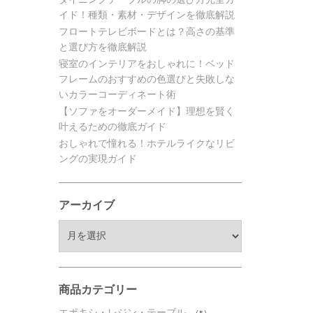
イド！種類・素材・デザインを徹底解説
フロートテレビボードとは？高さの基準
と選び方を徹底解説
寝室のインテリアをおしゃれに！ベッド
フレームのおすすめの色選びと失敗しな
いカラーコーディネート術
【ソファをオーダーメイド】理想を賢く
叶えるための徹底ガイド
おしゃれで憧れる！ホテルライクなリビ
ングの実現ガイド
アーカイブ
ア
ー
カ
イ
ブ
商品カテゴリー
エポキシ・レジン・テーブル