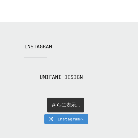
INSTAGRAM
UMIFANI_DESIGN
さらに表示...
Instagramへ