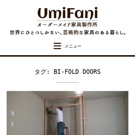
Skip
to
content
タグ:
BI-FOLD DOORS