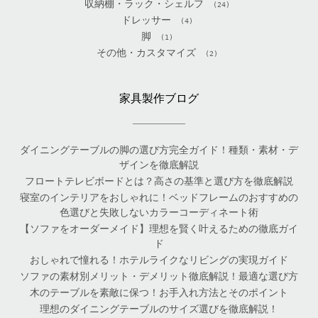
収納棚・ラック・シェルフ
(24)
ドレッサー
(4)
脚
(1)
その他・カスタマイズ
(2)
家具製作ブログ
ダイニングテーブルの脚の選び方完全ガイド！種類・素材・デ
ザインを徹底解説
フロートテレビボードとは？高さの基準と選び方を徹底解説
寝室のインテリアをおしゃれに！ベッドフレームのおすすめの
色選びと失敗しないカラーコーディネート術
【ソファをオーダーメイド】理想を賢く叶えるための徹底ガイ
ド
おしゃれで憧れる！ホテルライクなリビングの実現ガイド
ソファの素材別メリット・デメリット徹底解説！最適な選び方
木のテーブルを素敵に保つ！お手入れ方法とそのポイント
理想のダイニングテーブルのサイズ選びを徹底解説！