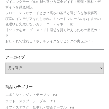
ダイニングテーブルの脚の選び方完全ガイド！種類・素材・デ
ザインを徹底解説
フロートテレビボードとは？高さの基準と選び方を徹底解説
寝室のインテリアをおしゃれに！ベッドフレームのおすすめの
色選びと失敗しないカラーコーディネート術
【ソファをオーダーメイド】理想を賢く叶えるための徹底ガイ
ド
おしゃれで憧れる！ホテルライクなリビングの実現ガイド
アーカイブ
ア
ー
カ
イ
ブ
商品カテゴリー
エポキシ・レジン・テーブル
(5)
ウッド・スラブ・テーブル
(11)
オフィスデスク・仕事机・書斎テーブル
(4)