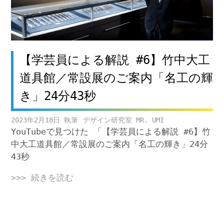
【学芸員による解説 #6】竹中大工
道具館／常設展のご案内「名工の輝
き」24分43秒
2023年2月18日
デザイン研究室 MR. UMI
YouTubeで見つけた 「【学芸員による解説 #6】竹
中大工道具館／常設展のご案内「名工の輝き」24分
43秒
>>> 続きを読む