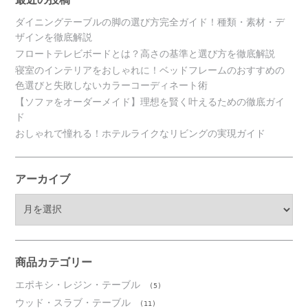
ダイニングテーブルの脚の選び方完全ガイド！種類・素材・デ
ザインを徹底解説
フロートテレビボードとは？高さの基準と選び方を徹底解説
寝室のインテリアをおしゃれに！ベッドフレームのおすすめの
色選びと失敗しないカラーコーディネート術
【ソファをオーダーメイド】理想を賢く叶えるための徹底ガイ
ド
おしゃれで憧れる！ホテルライクなリビングの実現ガイド
アーカイブ
ア
ー
カ
イ
ブ
商品カテゴリー
エポキシ・レジン・テーブル
(5)
ウッド・スラブ・テーブル
(11)