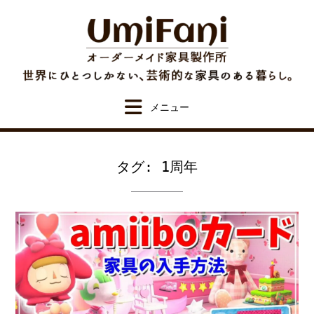
Skip
to
content
タグ:
1周年