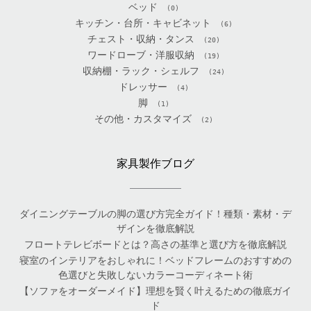
ベッド
(0)
キッチン・台所・キャビネット
(6)
チェスト・収納・タンス
(20)
ワードローブ・洋服収納
(19)
収納棚・ラック・シェルフ
(24)
ドレッサー
(4)
脚
(1)
その他・カスタマイズ
(2)
家具製作ブログ
ダイニングテーブルの脚の選び方完全ガイド！種類・素材・デ
ザインを徹底解説
フロートテレビボードとは？高さの基準と選び方を徹底解説
寝室のインテリアをおしゃれに！ベッドフレームのおすすめの
色選びと失敗しないカラーコーディネート術
【ソファをオーダーメイド】理想を賢く叶えるための徹底ガイ
ド