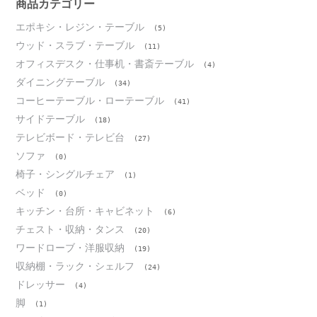
ブ
商品カテゴリー
エポキシ・レジン・テーブル
(5)
ウッド・スラブ・テーブル
(11)
オフィスデスク・仕事机・書斎テーブル
(4)
ダイニングテーブル
(34)
コーヒーテーブル・ローテーブル
(41)
サイドテーブル
(18)
テレビボード・テレビ台
(27)
ソファ
(0)
椅子・シングルチェア
(1)
ベッド
(0)
キッチン・台所・キャビネット
(6)
チェスト・収納・タンス
(20)
ワードローブ・洋服収納
(19)
収納棚・ラック・シェルフ
(24)
ドレッサー
(4)
脚
(1)