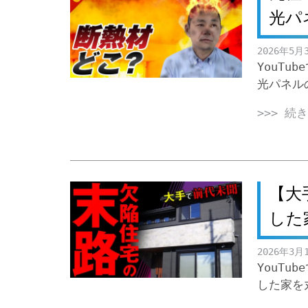
光パ
2026年5月
YouT
光パネル
>>> 続
【大
した
2026年3月
YouT
した家を