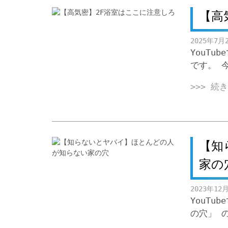
【高
2025年7月
YouT
です。 
>>> 続
【知
家の
2023年12
YouT
の穴」 