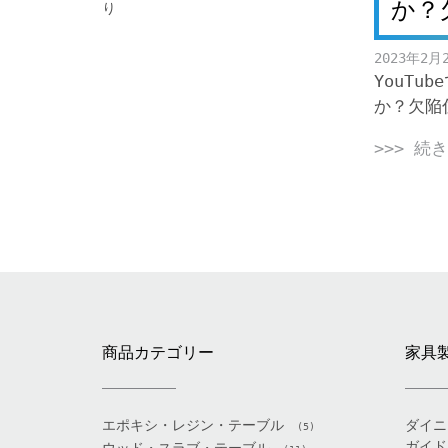
か？
2023年2月
YouT
か？欠陥
>>> 続
商品カテゴリー
家具
エポキシ・レジン・テーブル
ダイニ
(5)
ガイド
ウッド・スラブ・テーブル