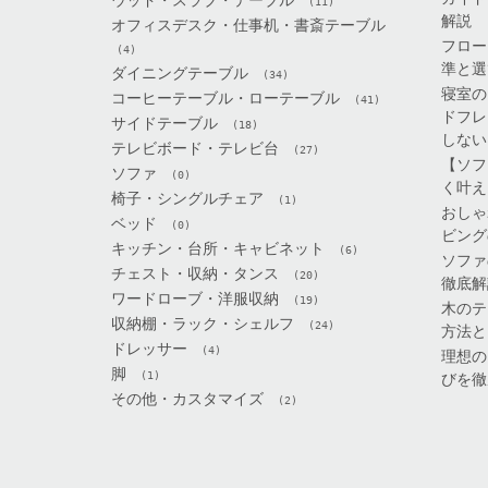
(11)
解説
オフィスデスク・仕事机・書斎テーブル
フロー
(4)
準と選
ダイニングテーブル
(34)
寝室の
コーヒーテーブル・ローテーブル
(41)
ドフレ
サイドテーブル
(18)
しない
テレビボード・テレビ台
(27)
【ソフ
ソファ
(0)
く叶え
椅子・シングルチェア
(1)
おしゃ
ベッド
(0)
ビング
キッチン・台所・キャビネット
(6)
ソファ
チェスト・収納・タンス
(20)
徹底解
ワードローブ・洋服収納
(19)
木のテ
収納棚・ラック・シェルフ
(24)
方法と
ドレッサー
(4)
理想の
脚
(1)
びを徹
その他・カスタマイズ
(2)