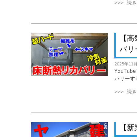
>>> 続
【高
バリ
2025年11
YouT
バリーす
>>> 続
【新