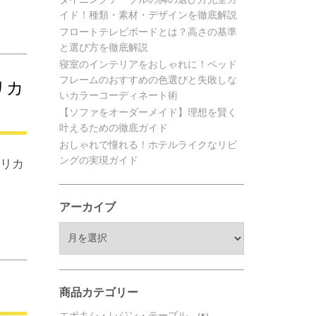
イド！種類・素材・デザインを徹底解説
フロートテレビボードとは？高さの基準
と選び方を徹底解説
寝室のインテリアをおしゃれに！ベッド
フレームのおすすめの色選びと失敗しな
リカ
いカラーコーディネート術
【ソファをオーダーメイド】理想を賢く
叶えるための徹底ガイド
おしゃれで憧れる！ホテルライクなリビ
ングの実現ガイド
うリカ
アーカイブ
ア
ー
カ
イ
ブ
商品カテゴリー
エポキシ・レジン・テーブル