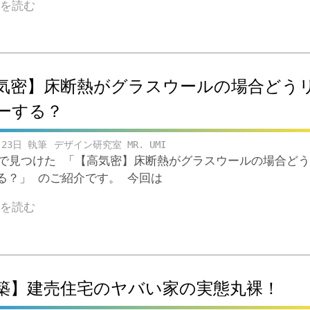
きを読む
気密】床断熱がグラスウールの場合どう
ーする？
月23日
デザイン研究室 MR. UMI
ubeで見つけた 「【高気密】床断熱がグラスウールの場合ど
る？」 のご紹介です。 今回は
きを読む
築】建売住宅のヤバい家の実態丸裸！