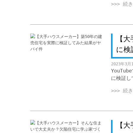
>>> 続
【大
に検
2023年3月
YouT
に検証し
>>> 続
【大