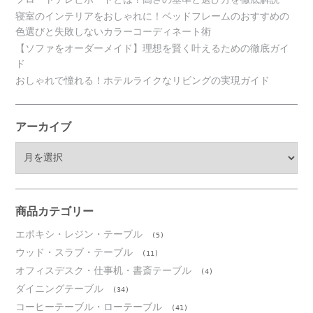
寝室のインテリアをおしゃれに！ベッドフレームのおすすめの
色選びと失敗しないカラーコーディネート術
【ソファをオーダーメイド】理想を賢く叶えるための徹底ガイ
ド
おしゃれで憧れる！ホテルライクなリビングの実現ガイド
アーカイブ
ア
ー
カ
イ
ブ
商品カテゴリー
エポキシ・レジン・テーブル
(5)
ウッド・スラブ・テーブル
(11)
オフィスデスク・仕事机・書斎テーブル
(4)
ダイニングテーブル
(34)
コーヒーテーブル・ローテーブル
(41)