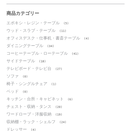
イ
ブ
商品カテゴリー
エポキシ・レジン・テーブル
(5)
ウッド・スラブ・テーブル
(11)
オフィスデスク・仕事机・書斎テーブル
(4)
ダイニングテーブル
(34)
コーヒーテーブル・ローテーブル
(41)
サイドテーブル
(18)
テレビボード・テレビ台
(27)
ソファ
(0)
椅子・シングルチェア
(1)
ベッド
(0)
キッチン・台所・キャビネット
(6)
チェスト・収納・タンス
(20)
ワードローブ・洋服収納
(19)
収納棚・ラック・シェルフ
(24)
ドレッサー
(4)