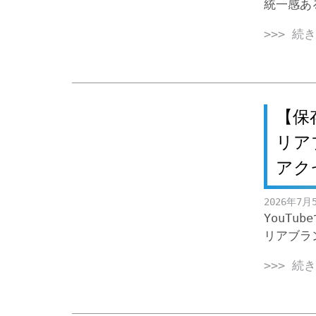
統一感ある
>>> 続
【保
リア
アク
2026年7月
YouTu
リアブラ
>>> 続