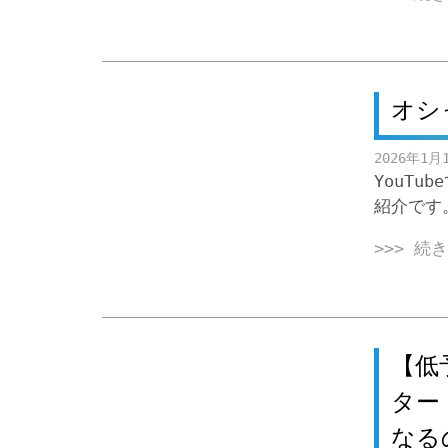
オシ
2026年1月
YouT
紹介です
>>> 続
【低
ター
なる