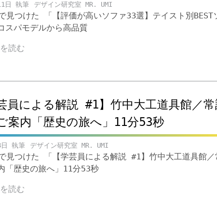
11日
デザイン研究室 MR. UMI
beで見つけた 「【評価が高いソファ33選】テイスト別BEST
コスパモデルから高品質
きを読む
芸員による解説 #1】竹中大工道具館／常
ご案内「歴史の旅へ」11分53秒
8日
デザイン研究室 MR. UMI
ubeで見つけた 「【学芸員による解説 #1】竹中大工道具館
内「歴史の旅へ」11分53秒
きを読む