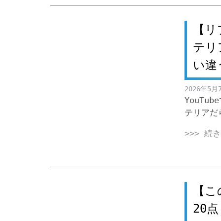
【リ
テリ
い違
2026年5月
YouTu
テリアだ
>>> 続
【こ
20