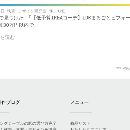
3日
デザイン研究室 MR. UMI
beで見つけた 「【低予算IKEAコーデ】LDKまるごとビフォ
30万円以内で
きを読む
古い投
製作ブログ
メニュー
ングテーブルの脚の選び方完全
商品リスト
！種類・素材・デザインを徹底
わたしたちについて