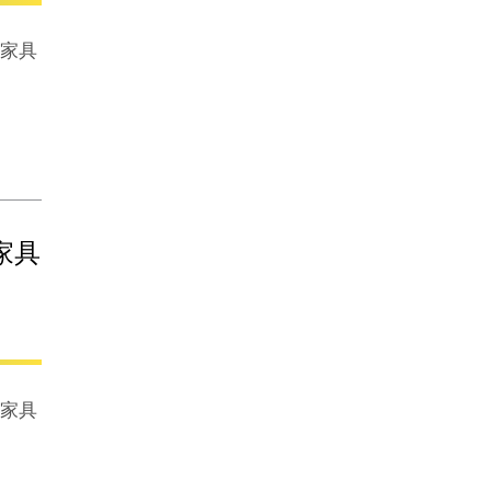
メ家具
家具
い家具