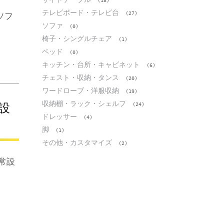
(18)
テレビボード・テレビ台
(27)
ソフ
ソファ
(0)
椅子・シングルチェア
(1)
ベッド
(0)
キッチン・台所・キャビネット
(6)
チェスト・収納・タンス
(20)
ワードローブ・洋服収納
(19)
収納棚・ラック・シェルフ
設
(24)
ドレッサー
(4)
脚
(1)
その他・カスタマイズ
(2)
／常設