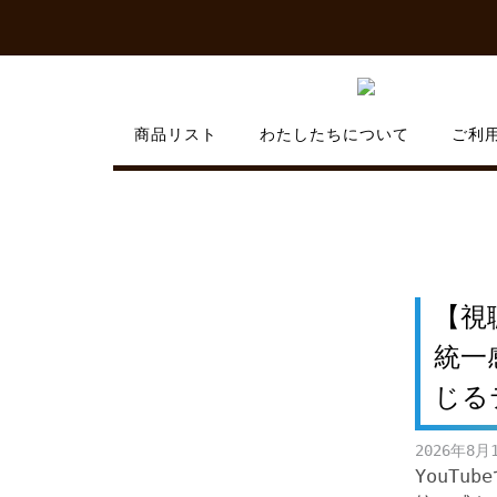
Skip
to
content
商品リスト
わたしたちについて
ご利
【視
統一
じ
2026年8月
YouTu