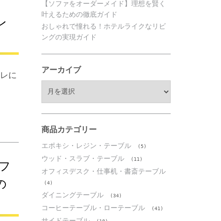
【ソファをオーダーメイド】理想を賢く
叶えるための徹底ガイド
レ
おしゃれで憧れる！ホテルライクなリビ
ングの実現ガイド
アーカイブ
ャレに
ア
ー
カ
イ
ブ
商品カテゴリー
エポキシ・レジン・テーブル
(5)
ウッド・スラブ・テーブル
(11)
ソフ
オフィスデスク・仕事机・書斎テーブル
の
(4)
ダイニングテーブル
(34)
コーヒーテーブル・ローテーブル
(41)
サイドテーブル