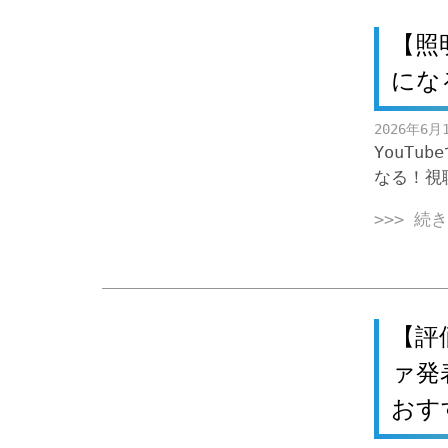
【照
にな
2026年6月
YouT
なる！視
>>> 続
【評
ァ発
おす