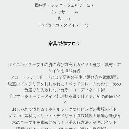
収納棚・ラック・シェルフ
(24)
ドレッサー
(4)
脚
(1)
その他・カスタマイズ
(2)
家具製作ブログ
ダイニングテーブルの脚の選び方完全ガイド！種類・素材・デ
ザインを徹底解説
フロートテレビボードとは？高さの基準と選び方を徹底解説
寝室のインテリアをおしゃれに！ベッドフレームのおすすめの
色選びと失敗しないカラーコーディネート術
【ソファをオーダーメイド】理想を賢く叶えるための徹底ガイ
ド
おしゃれで憧れる！ホテルライクなリビングの実現ガイド
ソファの素材別メリット・デメリット徹底解説！最適な選び方
木のテーブルを素敵に保つ！お手入れ方法とそのポイント
理想のダイニングテーブルのサイズ選びを徹底解説！