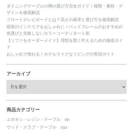
ダイニングテーブルの脚の選び方完全ガイド！種類・素材・デ
ザインを徹底解説
フロートテレビボードとは？高さの基準と選び方を徹底解説
寝室のインテリアをおしゃれに！ベッドフレームのおすすめの
色選びと失敗しないカラーコーディネート術
【ソファをオーダーメイド】理想を賢く叶えるための徹底ガイ
ド
おしゃれで憧れる！ホテルライクなリビングの実現ガイド
アーカイブ
ア
ー
カ
イ
ブ
商品カテゴリー
エポキシ・レジン・テーブル
(5)
ウッド・スラブ・テーブル
(11)