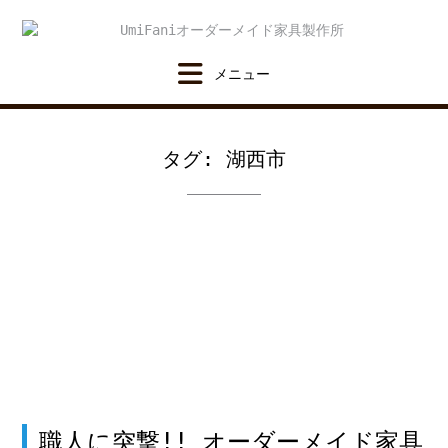
Skip
to
content
タグ:
湖西市
職人に突撃!! オーダーメイド家具