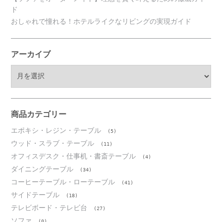
ド
おしゃれで憧れる！ホテルライクなリビングの実現ガイド
アーカイブ
ア
ー
カ
イ
ブ
商品カテゴリー
エポキシ・レジン・テーブル
(5)
ウッド・スラブ・テーブル
(11)
オフィスデスク・仕事机・書斎テーブル
(4)
ダイニングテーブル
(34)
コーヒーテーブル・ローテーブル
(41)
サイドテーブル
(18)
テレビボード・テレビ台
(27)
ソファ
(0)