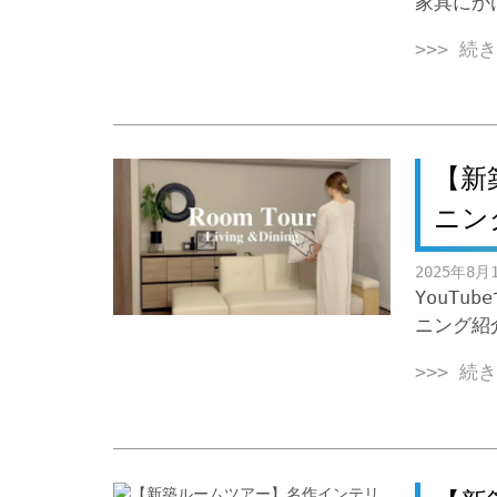
家具にか
>>> 続
【新
ニン
2025年8月
YouTu
ニング紹
>>> 続