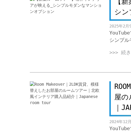
【新
シン
2025年2月
YouT
シンプル
>>> 続
ROO
屋の
｜JA
2024年12
YouTu