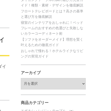
イド！種類・素材・デザインを徹底解説
フロートテレビボードとは？高さの基準
と選び方を徹底解説
寝室のインテリアをおしゃれに！ベッド
フレームのおすすめの色選びと失敗しな
いカラーコーディネート術
イ
【ソファをオーダーメイド】理想を賢く
叶えるための徹底ガイド
おしゃれで憧れる！ホテルライクなリビ
ングの実現ガイド
ダイ
アーカイブ
ア
ー
カ
イ
ブ
商品カテゴリー
エポキシ・レジン・テーブル