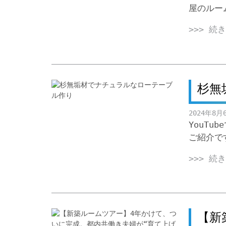
屋のルー
>>> 続
杉無
2024年8月
YouT
ご紹介で
>>> 続
【新