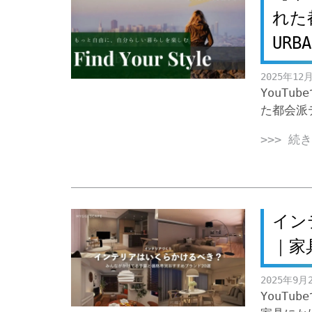
れた
UR
2025年12
YouT
た都会派デ
>>> 続
イン
｜家
2025年9月
YouT