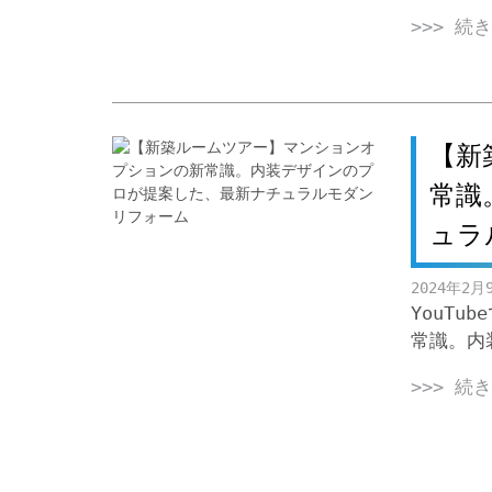
>>> 続
【新
常識
ュラ
2024年2月
YouT
常識。内
>>> 続