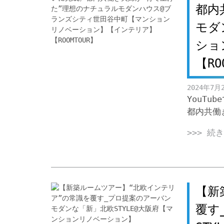
都内
モダ
ショ
【RO
2024年7月
YouT
都内共働
>>> 続
【新
覆す