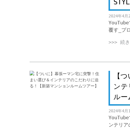
ST
2024年4月
YouT
覆す_プ
>>> 続
【つ
ンテ
ルー
2024年4月
YouT
ンテリア