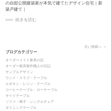
の自邸公開建築家が本気で建てたデザイン住宅｜新
築戸建て｜
>>> 続きを読む
Posts
古い投稿へ
→
navigation
ブログカテゴリー
オーダーメイド家具の話
オーダー家具製作職人の日記
サンプルデザイン
ウッド・スラブ・テーブル
エポキシ・レジン・テーブル
コーヒーテーブル・ローテーブル
サイドテーブル
ソファ・椅子・シングルチェア
ダイニングテーブル