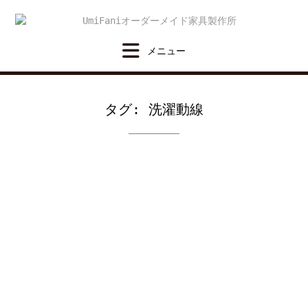
Skip
to
content
タグ:
洗濯動線