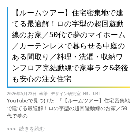
【ルームツアー】住宅密集地で建
てる最適解！ロの字型の超回遊動
線のお家／50代で夢のマイホーム
／カーテンレスで暮らせる中庭の
ある間取り／料理・洗濯・収納ワ
ンフロア完結動線で家事ラク&老後
も安心の注文住宅
2026年5月23日
デザイン研究室 MR. UMI
YouTubeで見つけた 「【ルームツアー】住宅密集地
で建てる最適解！ロの字型の超回遊動線のお家／50
代で夢の
>>> 続きを読む