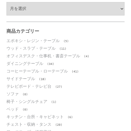
ア
ー
カ
イ
ブ
商品カテゴリー
エポキシ・レジン・テーブル
(5)
ウッド・スラブ・テーブル
(11)
オフィスデスク・仕事机・書斎テーブル
(4)
ダイニングテーブル
(34)
コーヒーテーブル・ローテーブル
(41)
サイドテーブル
(18)
テレビボード・テレビ台
(27)
ソファ
(0)
椅子・シングルチェア
(1)
ベッド
(0)
キッチン・台所・キャビネット
(6)
チェスト・収納・タンス
(20)