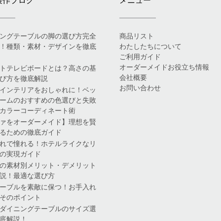
製作ブログ
メニュー
ングテーブルの脚の選び方完全
商品リスト
！種類・素材・デザインを徹底
わたしたちについて
ご利用ガイド
オーダーメイドお役立ち情報
トテレビボードとは？高さの基
会社概要
び方を徹底解説
お問い合わせ
インテリアをおしゃれに！ベッ
ームのおすすめの色選びと失敗
カラーコーディネート術
ァをオーダーメイド】理想を賢
るための徹底ガイド
れで憧れる！ホテルライクなリ
の実現ガイド
の素材別メリット・デメリット
説！最適な選び方
ーブルを素敵に保つ！お手入れ
そのポイント
ダイニングテーブルのサイズ選
底解説！