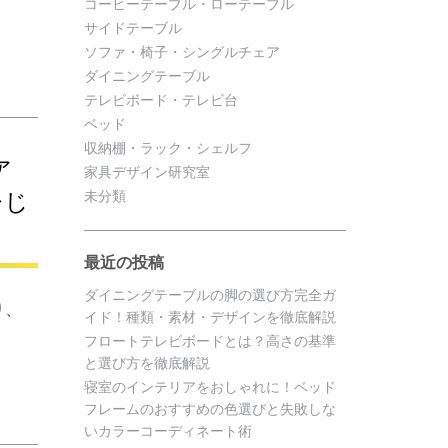
コーヒーテーブル・ローテーブル
サイドテーブル
ソファ・椅子・シングルチェア
ダイニングテーブル
テレビボード・テレビ台
ベッド
収納棚・ラック・シェルフ
ァ
家具デザイン研究室
ひじ
未分類
最近の投稿
ダイニングテーブルの脚の選び方完全ガ
り、
イド！種類・素材・デザインを徹底解説
フロートテレビボードとは？高さの基準
と選び方を徹底解説
寝室のインテリアをおしゃれに！ベッド
フレームのおすすめの色選びと失敗しな
いカラーコーディネート術