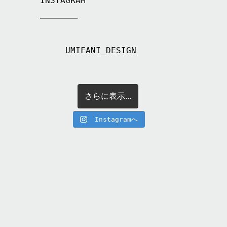
INSTAGRAM
UMIFANI_DESIGN
さらに表示...
Instagramへ