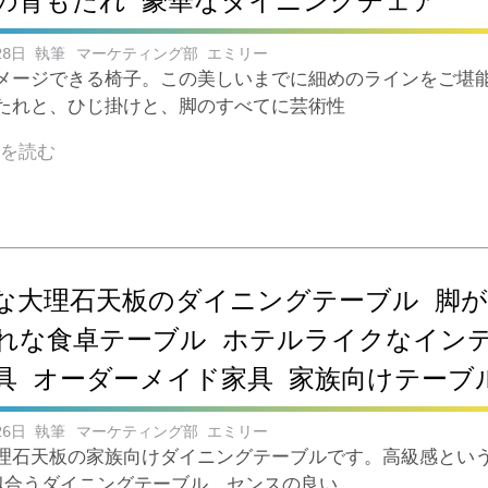
の背もたれ 豪華なダイニングチェア
28日
マーケティング部 エミリー
メージできる椅子。この美しいまでに細めのラインをご堪
たれと、ひじ掛けと、脚のすべてに芸術性
きを読む
な大理石天板のダイニングテーブル 脚
れな食卓テーブル ホテルライクなイン
具 オーダーメイド家具 家族向けテーブ
26日
マーケティング部 エミリー
理石天板の家族向けダイニングテーブルです。高級感とい
似合うダイニングテーブル。センスの良い