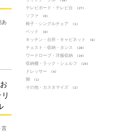
(18)
テレビボード・テレビ台
(27)
ソファ
(0)
能あ
椅子・シングルチェア
(1)
ベッド
(0)
キッチン・台所・キャビネット
(6)
チェスト・収納・タンス
(20)
ワードローブ・洋服収納
(19)
収納棚・ラック・シェルフ
(24)
ドレッサー
(4)
脚
(1)
がお
その他・カスタマイズ
(2)
テリ
ル
う言