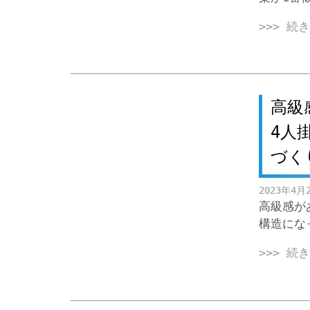
>>> 続
高級
4人
づく
2023年4月
高級感が
構造にな
>>> 続