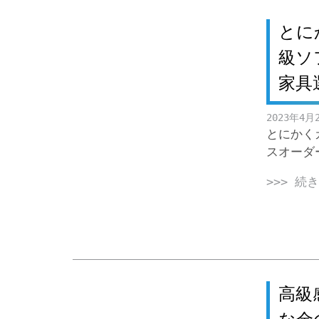
とに
級ソ
家具
2023年4月
とにかく
スオーダ
>>> 続
高級