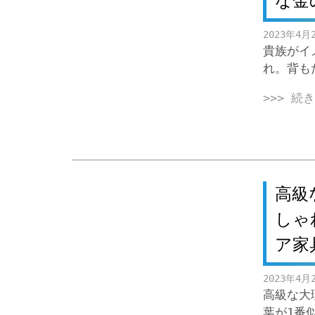
な金
2023年4月
貴族がイ
れ。背も
>>> 続
高級
しゃ
ア家
2023年4月
高級な大
葉が1番