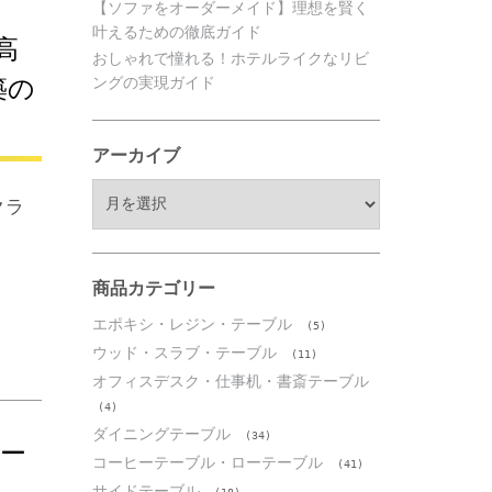
【ソファをオーダーメイド】理想を賢く
叶えるための徹底ガイド
高
おしゃれで憧れる！ホテルライクなリビ
ングの実現ガイド
築の
アーカイブ
ア
クラ
ー
カ
イ
ブ
商品カテゴリー
エポキシ・レジン・テーブル
(5)
ウッド・スラブ・テーブル
(11)
オフィスデスク・仕事机・書斎テーブル
(4)
ダイニングテーブル
(34)
リー
コーヒーテーブル・ローテーブル
(41)
サイドテーブル