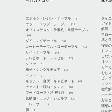
商品カテゴリー
家具
エポキシ・レジン・テーブル
ダイニ
(5)
ガイド
ウッド・スラブ・テーブル
(11)
解説
オフィスデスク・仕事机・書斎テーブル
フロー
(4)
準と選
ダイニングテーブル
(34)
寝室の
コーヒーテーブル・ローテーブル
(41)
ドフレ
サイドテーブル
(18)
しない
テレビボード・テレビ台
(27)
【ソフ
ソファ
(0)
く叶え
椅子・シングルチェア
(1)
おしゃ
ベッド
(0)
ビング
キッチン・台所・キャビネット
(6)
ソファ
チェスト・収納・タンス
(20)
徹底解
ワードローブ・洋服収納
(19)
木のテ
収納棚・ラック・シェルフ
(24)
方法と
ドレッサー
(4)
理想の
脚
(1)
びを徹