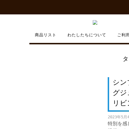
Skip
to
content
商品リスト
わたしたちについて
ご利
タ
シン
グジ
リビ
2023年5月
特別を感