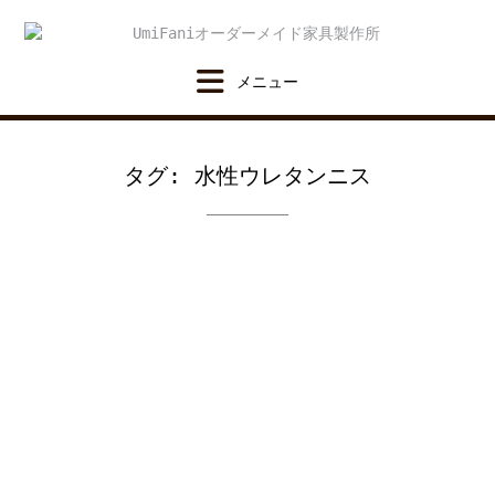
Skip
to
content
タグ:
水性ウレタンニス