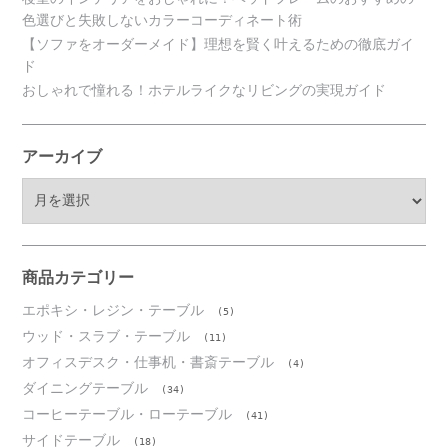
色選びと失敗しないカラーコーディネート術
【ソファをオーダーメイド】理想を賢く叶えるための徹底ガイ
ド
おしゃれで憧れる！ホテルライクなリビングの実現ガイド
アーカイブ
ア
ー
カ
イ
ブ
商品カテゴリー
エポキシ・レジン・テーブル
(5)
ウッド・スラブ・テーブル
(11)
オフィスデスク・仕事机・書斎テーブル
(4)
ダイニングテーブル
(34)
コーヒーテーブル・ローテーブル
(41)
サイドテーブル
(18)