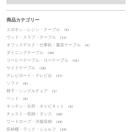
カ
イ
ブ
商品カテゴリー
エポキシ・レジン・テーブル
(5)
ウッド・スラブ・テーブル
(11)
オフィスデスク・仕事机・書斎テーブル
(4)
ダイニングテーブル
(34)
コーヒーテーブル・ローテーブル
(41)
サイドテーブル
(18)
テレビボード・テレビ台
(27)
ソファ
(0)
椅子・シングルチェア
(1)
ベッド
(0)
キッチン・台所・キャビネット
(6)
チェスト・収納・タンス
(20)
ワードローブ・洋服収納
(19)
収納棚・ラック・シェルフ
(24)