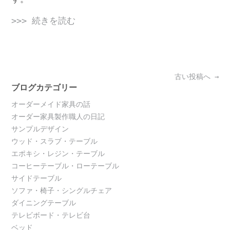
>>> 続きを読む
Posts
古い投稿へ
→
navigation
ブログカテゴリー
オーダーメイド家具の話
オーダー家具製作職人の日記
サンプルデザイン
ウッド・スラブ・テーブル
エポキシ・レジン・テーブル
コーヒーテーブル・ローテーブル
サイドテーブル
ソファ・椅子・シングルチェア
ダイニングテーブル
テレビボード・テレビ台
ベッド