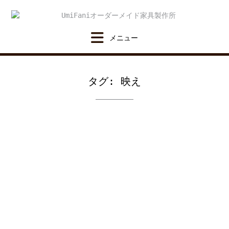
Skip
to
content
タグ:
映え