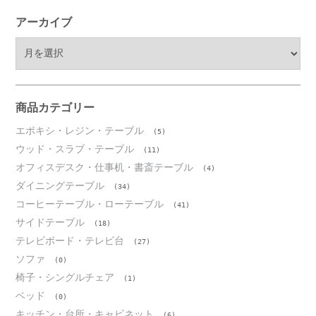
アーカイブ
ア
ー
カ
イ
ブ
商品カテゴリー
エポキシ・レジン・テーブル
(5)
ウッド・スラブ・テーブル
(11)
オフィスデスク・仕事机・書斎テーブル
(4)
ダイニングテーブル
(34)
コーヒーテーブル・ローテーブル
(41)
サイドテーブル
(18)
テレビボード・テレビ台
(27)
ソファ
(0)
椅子・シングルチェア
(1)
ベッド
(0)
キッチン・台所・キャビネット
(6)