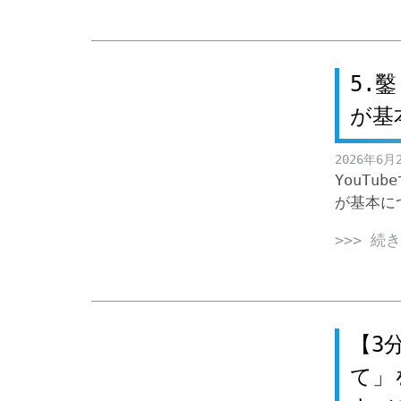
5.
が基
2026年6月
YouT
が基本に
>>> 続
【3
て」