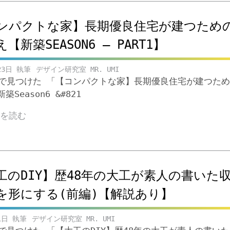
ンパクトな家】長期優良住宅が建つため
【新築SEASON6 – PART1】
23日
デザイン研究室 MR. UMI
ubeで見つけた 「【コンパクトな家】長期優良住宅が建つた
Season6 &#821
きを読む
工のDIY】歴48年の大工が素人の書いた
を形にする(前編)【解説あり】
1日
デザイン研究室 MR. UMI