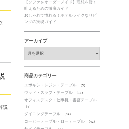
【ソファをオーダーメイド】理想を賢く
叶えるための徹底ガイド
おしゃれで憧れる！ホテルライクなリビ
ングの実現ガイド
立
アーカイブ
ア
ー
カ
イ
説
ブ
商品カテゴリー
エポキシ・レジン・テーブル
(5)
ウッド・スラブ・テーブル
(11)
オフィスデスク・仕事机・書斎テーブル
解説
(4)
ダイニングテーブル
(34)
コーヒーテーブル・ローテーブル
(41)
サイドテーブル