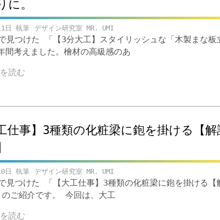
りに。
11日
デザイン研究室 MR. UMI
ubeで見つけた 「【3分大工】スタイリッシュな「木製まな板
年間考えました。檜材の高級感のあ
きを読む
工仕事】3種類の化粧梁に鉋を掛ける【解
】
10日
デザイン研究室 MR. UMI
ubeで見つけた 「【大工仕事】3種類の化粧梁に鉋を掛ける【
 のご紹介です。 今回は、大工
きを読む