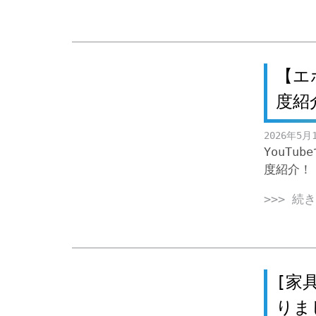
【エ
度紹
2026年5月
YouT
度紹介！
>>> 続
[家
りま