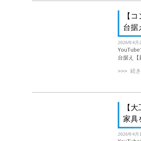
【コ
台据え
2026年4月
YouT
台据え【新築
>>> 続
【大
家具
2026年4月