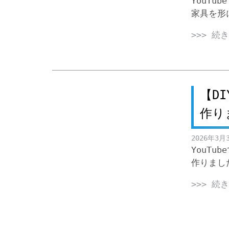
YouTu
家具を形
>>> 続
【D
作り
2026年3月
YouT
作りまし
>>> 続