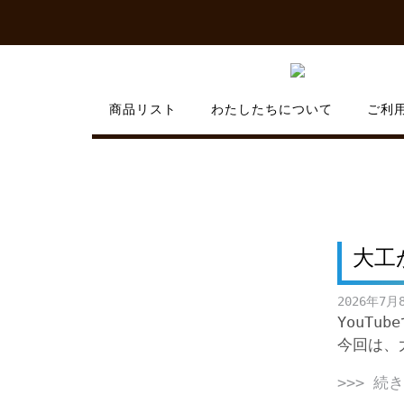
Skip
to
content
商品リスト
わたしたちについて
ご利
大工
2026年7月
YouT
今回は、
>>> 続