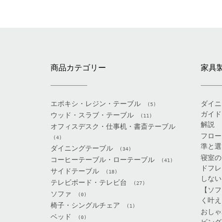
Posts
navigation
商品カテゴリー
家具
エポキシ・レジン・テーブル
ダイニ
(5)
ガイド
ウッド・スラブ・テーブル
(11)
解説
オフィスデスク・仕事机・書斎テーブル
フロー
(4)
準と選
ダイニングテーブル
(34)
寝室の
コーヒーテーブル・ローテーブル
(41)
ドフレ
サイドテーブル
(18)
しない
テレビボード・テレビ台
(27)
【ソフ
ソファ
(0)
く叶え
椅子・シングルチェア
(1)
おしゃ
ベッド
(0)