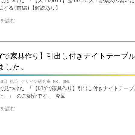
beで見つけた 「【大工のDIY】歴48年の大工が素人の書い
にする(前編)【解説あり】
きを読む
IYで家具作り】引出し付きナイトテーブ
ました。
30日
デザイン研究室 MR. UMI
ubeで見つけた 「【DIYで家具作り】引出し付きナイトテー
た。」 のご紹介です。 今回
きを読む