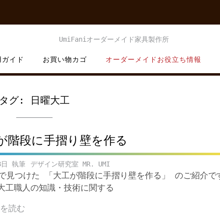
用ガイド
お買い物カゴ
オーダーメイドお役立ち情報
タグ:
日曜大工
が階段に手摺り壁を作る
8日
デザイン研究室 MR. UMI
ubeで見つけた 「大工が階段に手摺り壁を作る」 のご紹介で
大工職人の知識・技術に関する
きを読む