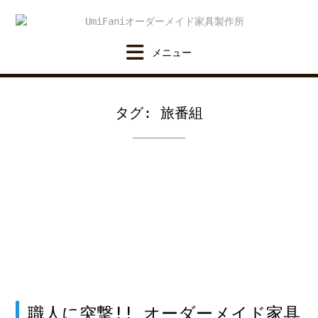
Skip
to
content
タグ:
旅番組
職人に突撃!! オーダーメイド家具