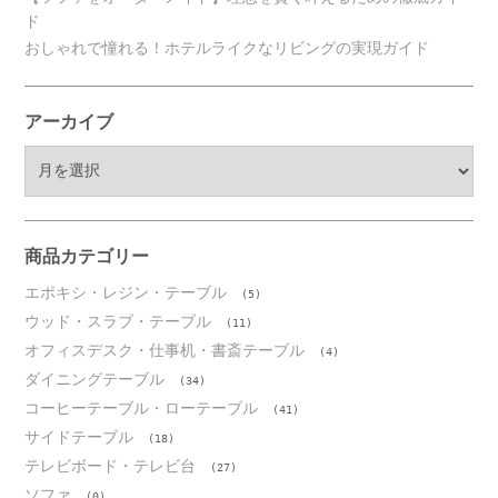
ド
おしゃれで憧れる！ホテルライクなリビングの実現ガイド
アーカイブ
ア
ー
カ
イ
ブ
商品カテゴリー
エポキシ・レジン・テーブル
(5)
ウッド・スラブ・テーブル
(11)
オフィスデスク・仕事机・書斎テーブル
(4)
ダイニングテーブル
(34)
コーヒーテーブル・ローテーブル
(41)
サイドテーブル
(18)
テレビボード・テレビ台
(27)
ソファ
(0)