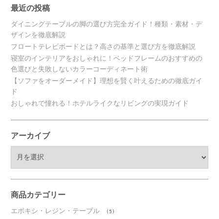
最近の投稿
ダイニングテーブルの脚の選び方完全ガイド！種類・素材・デ
ザインを徹底解説
フロートテレビボードとは？高さの基準と選び方を徹底解説
寝室のインテリアをおしゃれに！ベッドフレームのおすすめの
色選びと失敗しないカラーコーディネート術
【ソファをオーダーメイド】理想を賢く叶えるための徹底ガイ
ド
おしゃれで憧れる！ホテルライクなリビングの実現ガイド
アーカイブ
ア
ー
カ
イ
ブ
商品カテゴリー
エポキシ・レジン・テーブル
(5)