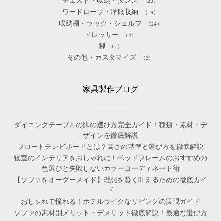
チェスト・収納・タンス
(20)
ワードローブ・洋服収納
(19)
収納棚・ラック・シェルフ
(24)
ドレッサー
(4)
脚
(1)
その他・カスタマイズ
(2)
家具製作ブログ
ダイニングテーブルの脚の選び方完全ガイド！種類・素材・デ
ザインを徹底解説
フロートテレビボードとは？高さの基準と選び方を徹底解説
寝室のインテリアをおしゃれに！ベッドフレームのおすすめの
色選びと失敗しないカラーコーディネート術
【ソファをオーダーメイド】理想を賢く叶えるための徹底ガイ
ド
おしゃれで憧れる！ホテルライクなリビングの実現ガイド
ソファの素材別メリット・デメリット徹底解説！最適な選び方