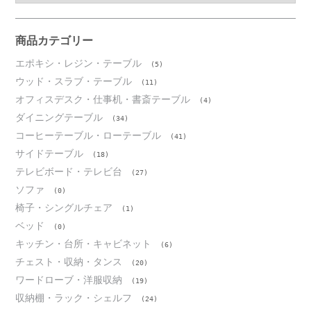
カ
イ
ブ
商品カテゴリー
エポキシ・レジン・テーブル
(5)
ウッド・スラブ・テーブル
(11)
オフィスデスク・仕事机・書斎テーブル
(4)
ダイニングテーブル
(34)
コーヒーテーブル・ローテーブル
(41)
サイドテーブル
(18)
テレビボード・テレビ台
(27)
ソファ
(0)
椅子・シングルチェア
(1)
ベッド
(0)
キッチン・台所・キャビネット
(6)
チェスト・収納・タンス
(20)
ワードローブ・洋服収納
(19)
収納棚・ラック・シェルフ
(24)