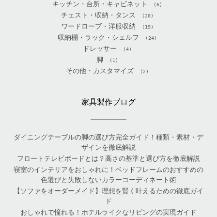
キッチン・台所・キャビネット
(6)
チェスト・収納・タンス
(20)
ワードローブ・洋服収納
(19)
収納棚・ラック・シェルフ
(24)
ドレッサー
(4)
脚
(1)
その他・カスタマイズ
(2)
家具製作ブログ
ダイニングテーブルの脚の選び方完全ガイド！種類・素材・デ
ザインを徹底解説
フロートテレビボードとは？高さの基準と選び方を徹底解説
寝室のインテリアをおしゃれに！ベッドフレームのおすすめの
色選びと失敗しないカラーコーディネート術
【ソファをオーダーメイド】理想を賢く叶えるための徹底ガイ
ド
おしゃれで憧れる！ホテルライクなリビングの実現ガイド