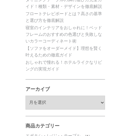
イド！種類・素材・デザインを徹底解説
フロートテレビボードとは？高さの基準
と選び方を徹底解説
寝室のインテリアをおしゃれに！ベッド
フレームのおすすめの色選びと失敗しな
いカラーコーディネート術
【ソファをオーダーメイド】理想を賢く
叶えるための徹底ガイド
おしゃれで憧れる！ホテルライクなリビ
ングの実現ガイド
アーカイブ
ア
ー
カ
イ
ブ
商品カテゴリー
エポキシ・レジン・テーブル