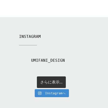
INSTAGRAM
UMIFANI_DESIGN
さらに表示...
Instagramへ