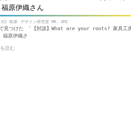
 福原伊織さん
13日
デザイン研究室 MR. UMI
eで見つけた 「【対談】What are your roots? 家具工
表 福原伊織さ
きを読む