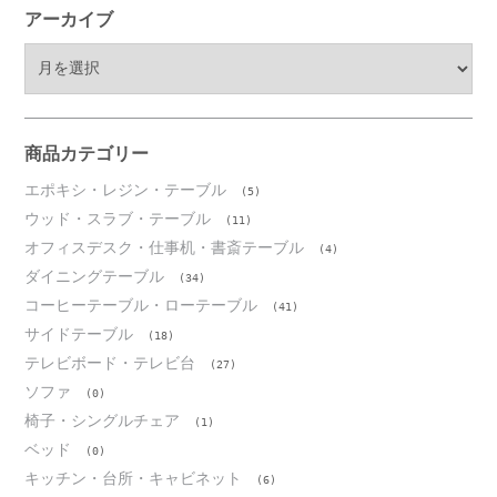
アーカイブ
ア
ー
カ
イ
ブ
商品カテゴリー
エポキシ・レジン・テーブル
(5)
ウッド・スラブ・テーブル
(11)
オフィスデスク・仕事机・書斎テーブル
(4)
ダイニングテーブル
(34)
コーヒーテーブル・ローテーブル
(41)
サイドテーブル
(18)
テレビボード・テレビ台
(27)
ソファ
(0)
椅子・シングルチェア
(1)
ベッド
(0)
キッチン・台所・キャビネット
(6)