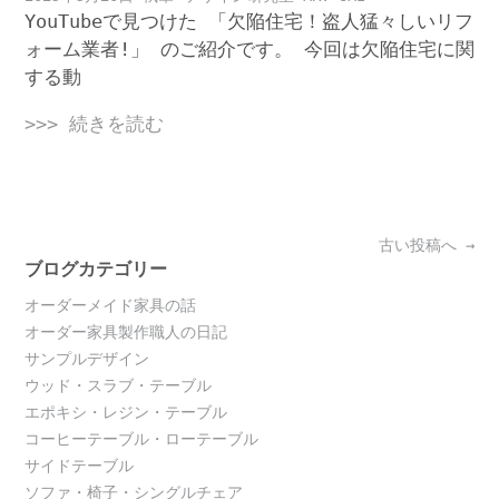
YouTubeで見つけた 「欠陥住宅！盗人猛々しいリフ
ォーム業者!」 のご紹介です。 今回は欠陥住宅に関
する動
>>> 続きを読む
Posts
古い投稿へ
→
navigation
ブログカテゴリー
オーダーメイド家具の話
オーダー家具製作職人の日記
サンプルデザイン
ウッド・スラブ・テーブル
エポキシ・レジン・テーブル
コーヒーテーブル・ローテーブル
サイドテーブル
ソファ・椅子・シングルチェア