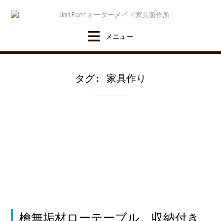
Skip
to
content
タグ:
家具作り
檜無垢材ローテーブル。収納付き