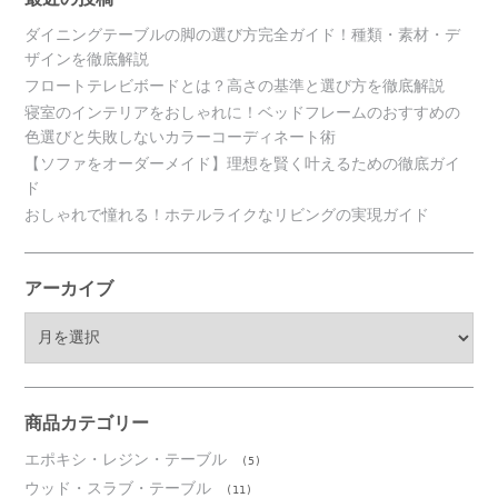
ダイニングテーブルの脚の選び方完全ガイド！種類・素材・デ
ザインを徹底解説
フロートテレビボードとは？高さの基準と選び方を徹底解説
寝室のインテリアをおしゃれに！ベッドフレームのおすすめの
色選びと失敗しないカラーコーディネート術
【ソファをオーダーメイド】理想を賢く叶えるための徹底ガイ
ド
おしゃれで憧れる！ホテルライクなリビングの実現ガイド
アーカイブ
ア
ー
カ
イ
ブ
商品カテゴリー
エポキシ・レジン・テーブル
(5)
ウッド・スラブ・テーブル
(11)