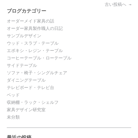
Posts
古い投稿へ
→
navigation
ブログカテゴリー
オーダーメイド家具の話
オーダー家具製作職人の日記
サンプルデザイン
ウッド・スラブ・テーブル
エポキシ・レジン・テーブル
コーヒーテーブル・ローテーブル
サイドテーブル
ソファ・椅子・シングルチェア
ダイニングテーブル
テレビボード・テレビ台
ベッド
収納棚・ラック・シェルフ
家具デザイン研究室
未分類
最近の投稿