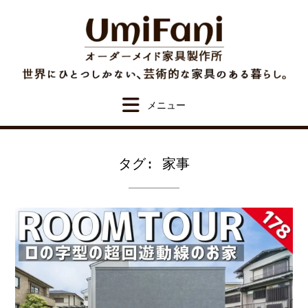
Skip
to
content
タグ:
家事