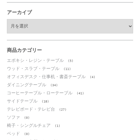
アーカイブ
ア
ー
カ
イ
ブ
商品カテゴリー
エポキシ・レジン・テーブル
(5)
ウッド・スラブ・テーブル
(11)
オフィスデスク・仕事机・書斎テーブル
(4)
ダイニングテーブル
(34)
コーヒーテーブル・ローテーブル
(41)
サイドテーブル
(18)
テレビボード・テレビ台
(27)
ソファ
(0)
椅子・シングルチェア
(1)
ベッド
(0)