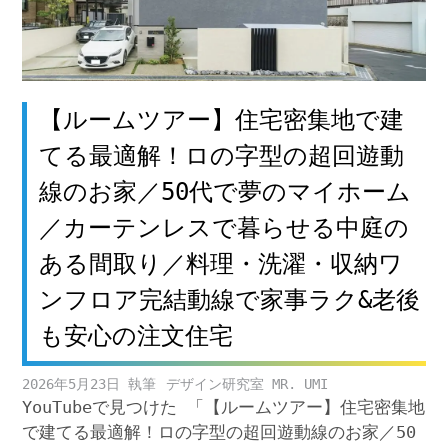
【ルームツアー】住宅密集地で建
てる最適解！ロの字型の超回遊動
線のお家／50代で夢のマイホーム
／カーテンレスで暮らせる中庭の
ある間取り／料理・洗濯・収納ワ
ンフロア完結動線で家事ラク&老後
も安心の注文住宅
2026年5月23日
デザイン研究室 MR. UMI
YouTubeで見つけた 「【ルームツアー】住宅密集地
で建てる最適解！ロの字型の超回遊動線のお家／50